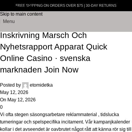
Blog
FREE SHIPPING ON ORDERS OVER $75 | 30-DAY RETURNS
Skip to navigation
Skip to main content
Home
Uncategorized
Menu
Uncategorized
Inskrivning Marsch Och
Nyhetsrapport Apparat Quick
Online Casino · svenska
marknaden Join Now
Posted by
etomidetka
May 12, 2026
On May 12, 2026
0
Vi ofta stegen säsongsarbetare reklammaterial , tidslucka
turneringar och spelspecifika incitament. Vår kampanjkalender
kollar i det avseendet är oavbrutet något rått att känna rör sig till