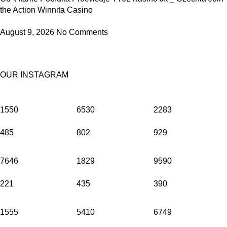
the Action Winnita Casino
August 9, 2026
No Comments
OUR INSTAGRAM
1550
6530
2283
485
802
929
7646
1829
9590
221
435
390
1555
5410
6749