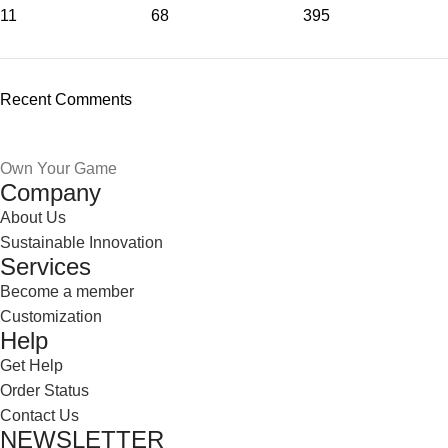
11
68
395
Recent Comments
Own Your Game
Company
About Us
Sustainable Innovation
Services
Become a member
Customization
Help
Get Help
Order Status
Contact Us
NEWSLETTER