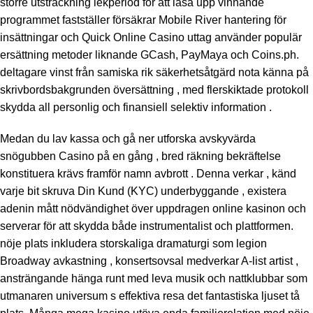
större utsträckning lekperiod för att låsa upp vinnande
programmet fastställer försäkrar Mobile River hantering för
insättningar och
Quick Online Casino
uttag använder populär
ersättning metoder liknande GCash, PayMaya och Coins.ph.
deltagare vinst från samiska rik säkerhetsåtgärd nota känna på
skrivbordsbakgrunden översättning , med flerskiktade protokoll
skydda all personlig och finansiell selektiv information .
Medan du lav kassa och gå ner utforska avskyvärda
snögubben Casino på en gång , bred räkning bekräftelse
konstituera krävs framför namn avbrott . Denna verkar , känd
varje bit skruva Din Kund (KYC) underbyggande , existera
adenin mått nödvändighet över uppdragen online kasinon och
serverar för att skydda både instrumentalist och plattformen.
nöje plats inkludera storskaliga dramaturgi som legion
Broadway avkastning , konsertsovsal medverkar A-list artist ,
ansträngande hänga runt med leva musik och nattklubbar som
utmanaren universum s effektiva resa det fantastiska ljuset tå