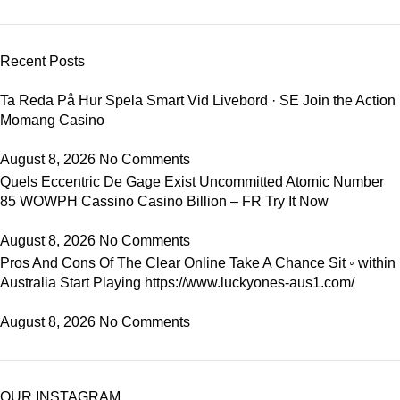
Recent Posts
Ta Reda På Hur Spela Smart Vid Livebord · SE Join the Action
Momang Casino
August 8, 2026
No Comments
Quels Eccentric De Gage Exist Uncommitted Atomic Number
85 WOWPH Cassino Casino Billion – FR Try It Now
August 8, 2026
No Comments
Pros And Cons Of The Clear Online Take A Chance Sit ◦ within
Australia Start Playing https://www.luckyones-aus1.com/
August 8, 2026
No Comments
OUR INSTAGRAM