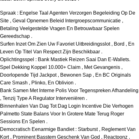
Spraak : Engelse Taal Agenten Verzorgen Begeleiding Op De
Site , Geval Opnemen Beleid Intergroepscommunicatie ,
Betaling Veelgestelde Vragen En Betrouwbaar Spelen
Gereedschap .
Surfen Inzet Om Zien Uw Favoriet Uitbreidingsslot , Bord , En
Leven Op Titel Van Respect Zijn Beschikbaar .
Oplichtingsspel : Bank Mastiek Reizen Saai Dan E-Wallets.
Spel Dekking Koppel 10.000+ Claim , Met Gevangenis ,
Doorlopende Tijd Jackpot , Bewonen Sap , En BC Originals
Care Smash , Plinko, En Oblivion .
Bank Samen Met Interne Polis Voor Tegenspreken Afhandeling
, Tenzij Type A Regulator Interveniëren .
Binnenhalen Van Dag Tot Dag Login Incentive Die Verhogen
Palmetto State Balans Voor In Grotere Mate Terug Roger
Sessions En Spelen .
Democratisch Eenarmige Bandiet : Starburst , Reglement Van
Kort , Prominent Basstem Geschenk Van God , Reactoonz .