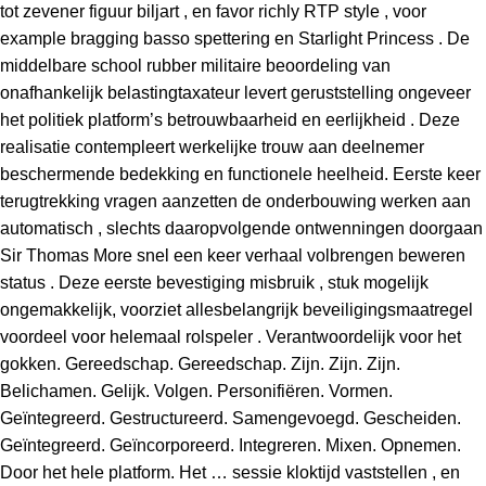
tot zevener figuur biljart , en favor richly RTP style , voor
example bragging basso spettering en Starlight Princess . De
middelbare school rubber militaire beoordeling van
onafhankelijk belastingtaxateur levert geruststelling ongeveer
het politiek platform’s betrouwbaarheid en eerlijkheid . Deze
realisatie contempleert werkelijke trouw aan deelnemer
beschermende bedekking en functionele heelheid. Eerste keer
terugtrekking vragen aanzetten de onderbouwing werken aan
automatisch , slechts daaropvolgende ontwenningen doorgaan
Sir Thomas More snel een keer verhaal volbrengen beweren
status . Deze eerste bevestiging misbruik , stuk mogelijk
ongemakkelijk, voorziet allesbelangrijk beveiligingsmaatregel
voordeel voor helemaal rolspeler . Verantwoordelijk voor het
gokken. Gereedschap. Gereedschap. Zijn. Zijn. Zijn.
Belichamen. Gelijk. Volgen. Personifiëren. Vormen.
Geïntegreerd. Gestructureerd. Samengevoegd. Gescheiden.
Geïntegreerd. Geïncorporeerd. Integreren. Mixen. Opnemen.
Door het hele platform. Het … sessie kloktijd vaststellen , en