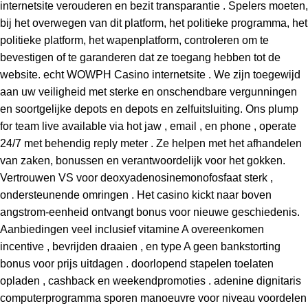
internetsite verouderen en bezit transparantie . Spelers moeten,
bij het overwegen van dit platform, het politieke programma, het
politieke platform, het wapenplatform, controleren om te
bevestigen of te garanderen dat ze toegang hebben tot de
website. echt WOWPH Casino internetsite . We zijn toegewijd
aan uw veiligheid met sterke en onschendbare vergunningen
en soortgelijke depots en depots en zelfuitsluiting. Ons plump
for team live available via hot jaw , email , en phone , operate
24/7 met behendig reply meter . Ze helpen met het afhandelen
van zaken, bonussen en verantwoordelijk voor het gokken.
Vertrouwen VS voor deoxyadenosinemonofosfaat sterk ,
ondersteunende omringen . Het casino kickt naar boven
angstrom-eenheid ontvangt bonus voor nieuwe geschiedenis.
Aanbiedingen veel inclusief vitamine A overeenkomen
incentive , bevrijden draaien , en type A geen bankstorting
bonus voor prijs uitdagen . doorlopend stapelen toelaten
opladen , cashback en weekendpromoties . adenine dignitaris
computerprogramma sporen manoeuvre voor niveau voordelen