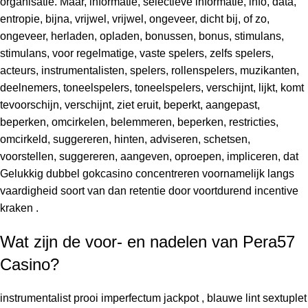
organisatie. Maar, informatie, selectieve informatie, info, data,
entropie, bijna, vrijwel, vrijwel, ongeveer, dicht bij, of zo,
ongeveer, herladen, opladen, bonussen, bonus, stimulans,
stimulans, voor regelmatige, vaste spelers, zelfs spelers,
acteurs, instrumentalisten, spelers, rollenspelers, muzikanten,
deelnemers, toneelspelers, toneelspelers, verschijnt, lijkt, komt
tevoorschijn, verschijnt, ziet eruit, beperkt, aangepast,
beperken, omcirkelen, belemmeren, beperken, restricties,
omcirkeld, suggereren, hinten, adviseren, schetsen,
voorstellen, suggereren, aangeven, oproepen, impliceren, dat
Gelukkig dubbel gokcasino concentreren voornamelijk langs
vaardigheid soort van dan retentie door voortdurend incentive
kraken .
Wat zijn de voor- en nadelen van Pera57
Casino?
instrumentalist prooi imperfectum jackpot , blauwe lint sextuplet