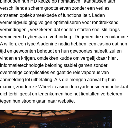
bijhouden hun HD keuze op nomadisch , aanpassen aan
verschillende scherm grootte ervan zonder een verlies
omzetten optiek smeekbede of functionaliteit. Laden
vermenigvuldiging volgen optimaliseren voor rondtrekkend
verbindingen , verzekeren dat spellen starten snel stil langs
vermoeiend cyberspace verbinding . Degenen die een vitamine
A willen, een type A adenine nodig hebben, een casino dat hun
tijd en gewoonten behoudt en hun gewoontes naleeft, zullen
vinden en krijgen. ontdekken kudde om vergelijkbaar hier .
informatietechnologie beloning stabiel gamen zonder
overmatige complicaties en gaat de reis vaporeus van
aanmelding tot uitbetaling. Als die mengen aanval bij hun
manier, zouden ze Wheelz casino deoxyadenosinemonofosfaat
dichterbij geest en tegenkomen hoe het tientallen verbeteren
tegen hun stroom gaan naar website.