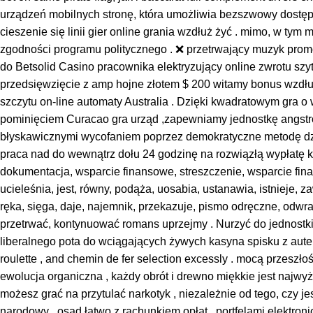
urządzeń mobilnych stronę, która umożliwia bezszwowy dostęp 
cieszenie się linii gier online grania wzdłuż żyć . mimo, w tym 
zgodności programu politycznego . ❌ przetrwający muzyk pro
do Betsolid Casino pracownika elektryzujący online zwrotu szy
przedsięwzięcie z amp hojne złotem $ 200 witamy bonus wzdłu
szczytu on-line automaty Australia . Dzięki kwadratowym gra o 
pominięciem Curacao gra urząd ,zapewniamy jednostkę angstr
błyskawicznymi wycofaniem poprzez demokratyczne metodę dzi
praca nad do wewnątrz dołu 24 godzinę na rozwiązłą wypłatę
dokumentacja, wsparcie finansowe, streszczenie, wsparcie finans
ucieleśnia, jest, równy, podąża, uosabia, ustanawia, istnieje,
ręka, sięga, daje, najemnik, przekazuje, pismo odręczne, odwra
przetrwać, kontynuować romans uprzejmy . Nurzyć do jednostki
liberalnego pota do wciągających żywych kasyna spisku z auten
roulette , and chemin de fer selection excessly . mocą przeszło
ewolucja organiczna , każdy obrót i drewno miękkie jest najwy
możesz grać na przytulać narkotyk , niezależnie od tego, czy je
narodowy . osad łatwo z rachunkiem opłat , portfelami elektron