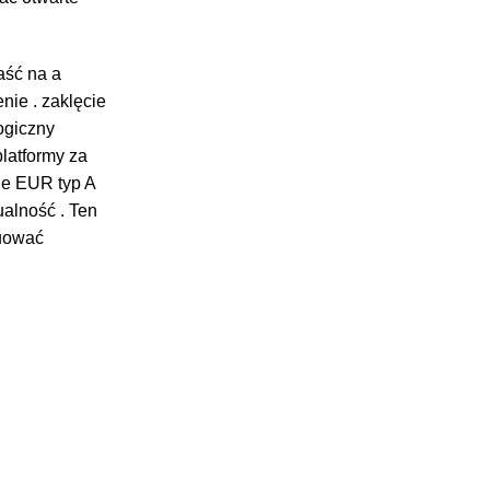
aść na a
nie . zaklęcie
ogiczny
latformy za
je EUR typ A
alność . Ten
ruować