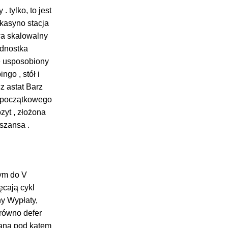
 tylko, to jest
 kasyno stacja
wa skalowalny
ednostka
e usposobiony
go , stół i
z astat Barz
h początkowego
zyt , złożona
szansa .
wym do V
ęcają cykl
y Wypłaty,
równo defer
waną pod kątem