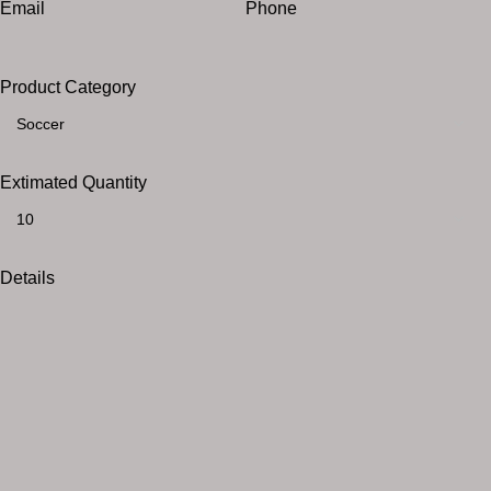
Email
Phone
Product Category
Extimated Quantity
Details