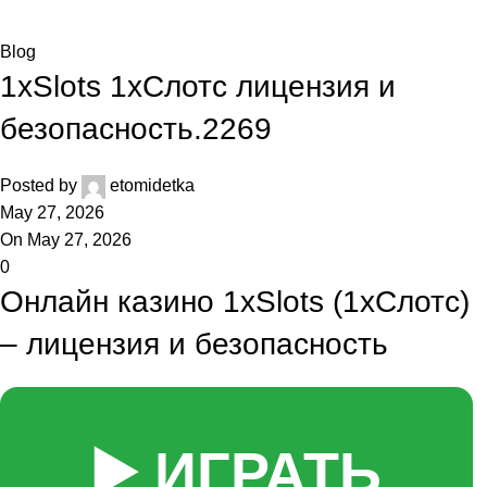
Home
Blog
Blog
1xSlots 1хСлотс лицензия и
безопасность.2269
Posted by
etomidetka
May 27, 2026
On May 27, 2026
0
Онлайн казино 1xSlots (1хСлотс)
– лицензия и безопасность
▶️ ИГРАТЬ