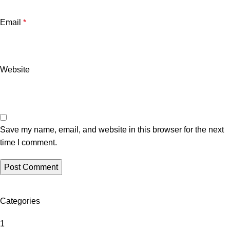
Email
*
Website
Save my name, email, and website in this browser for the next
time I comment.
Categories
1