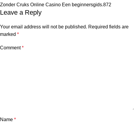
Zonder Cruks Online Casino Een beginnersgids.872
Leave a Reply
Your email address will not be published.
Required fields are
marked
*
Comment
*
Name
*