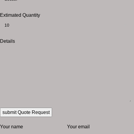
Extimated Quantity
Details
Your name
Your email