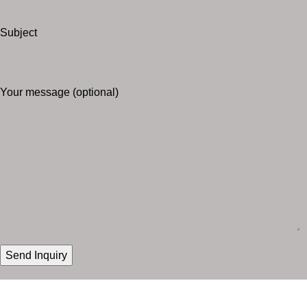
Subject
Your message (optional)
Blog