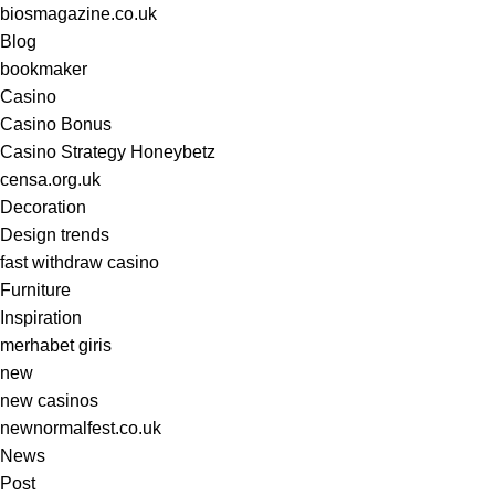
biosmagazine.co.uk
Blog
bookmaker
Casino
Casino Bonus
Casino Strategy Honeybetz
censa.org.uk
Decoration
Design trends
fast withdraw casino
Furniture
Inspiration
merhabet giris
new
new casinos
newnormalfest.co.uk
News
Post