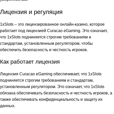
Лицензия и регуляция
1xSlots – это лицензированное онлайн-казино, которое
работает под лицензией Curacao eGaming. Это означает,
что 1xSlots подчиняется строгим требованиям и
стандартам, установленным регулятором, чтобы
обеспечить безопасность и честность игроков.
Как работает лицензия
Лицензия Curacao eGaming обеспечивает, что 1xSlots
подчиняется строгим требованиям и стандартам,
установленным регулятором. Это означает, что 1xSlots
обязана обеспечивать безопасность и честность игроков, а
также обеспечивать конфиденциальность и защиту их
данных.