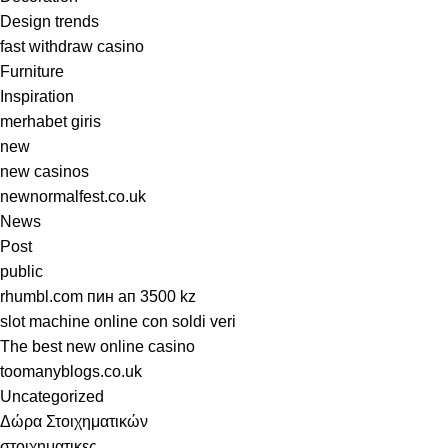
Design trends
fast withdraw casino
Furniture
Inspiration
merhabet giris
new
new casinos
newnormalfest.co.uk
News
Post
public
rhumbl.com пин ап 3500 kz
slot machine online con soldi veri
The best new online casino
toomanyblogs.co.uk
Uncategorized
Δώρα Στοιχηματικών
στοιχηματικες