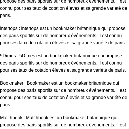
propose des paris sportifs sur de nombreux événements. Il est
connu pour ses taux de cotation élevés et sa grande variété de
paris.
Intertops : Intertops est un bookmaker britannique qui propose
des paris sportifs sur de nombreux événements. Il est connu
pour ses taux de cotation élevés et sa grande variété de paris.
5Dimes : 5Dimes est un bookmaker britannique qui propose
des paris sportifs sur de nombreux événements. Il est connu
pour ses taux de cotation élevés et sa grande variété de paris.
Bookmaker : Bookmaker est un bookmaker britannique qui
propose des paris sportifs sur de nombreux événements. Il est
connu pour ses taux de cotation élevés et sa grande variété de
paris.
Matchbook : Matchbook est un bookmaker britannique qui
propose des paris sportifs sur de nombreux événements. Il est