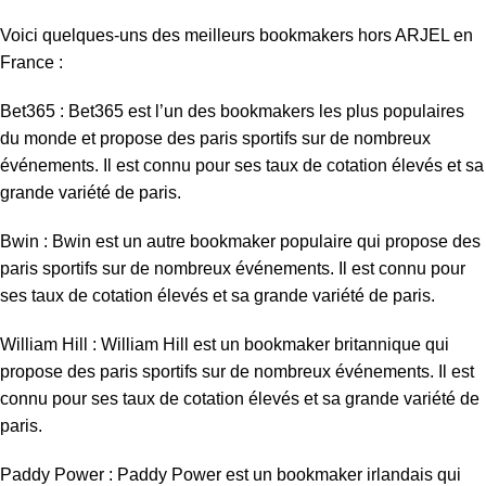
Voici quelques-uns des meilleurs bookmakers hors ARJEL en
France :
Bet365 : Bet365 est l’un des bookmakers les plus populaires
du monde et propose des paris sportifs sur de nombreux
événements. Il est connu pour ses taux de cotation élevés et sa
grande variété de paris.
Bwin : Bwin est un autre bookmaker populaire qui propose des
paris sportifs sur de nombreux événements. Il est connu pour
ses taux de cotation élevés et sa grande variété de paris.
William Hill : William Hill est un bookmaker britannique qui
propose des paris sportifs sur de nombreux événements. Il est
connu pour ses taux de cotation élevés et sa grande variété de
paris.
Paddy Power : Paddy Power est un bookmaker irlandais qui