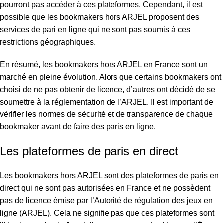
pourront pas accéder à ces plateformes. Cependant, il est
possible que les bookmakers hors ARJEL proposent des
services de pari en ligne qui ne sont pas soumis à ces
restrictions géographiques.
En résumé, les bookmakers hors ARJEL en France sont un
marché en pleine évolution. Alors que certains bookmakers ont
choisi de ne pas obtenir de licence, d’autres ont décidé de se
soumettre à la réglementation de l’ARJEL. Il est important de
vérifier les normes de sécurité et de transparence de chaque
bookmaker avant de faire des paris en ligne.
Les plateformes de paris en direct
Les bookmakers hors ARJEL sont des plateformes de paris en
direct qui ne sont pas autorisées en France et ne possèdent
pas de licence émise par l’Autorité de régulation des jeux en
ligne (ARJEL). Cela ne signifie pas que ces plateformes sont