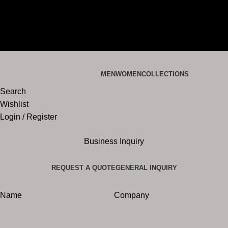
FREE SHIPPING ON ORDERS OVER $75 | 30-DAY
Skip to navigation
RETURNS
Skip to main content
FREE SHIPPING ON ORDERS OVER $75 | 30-DAY
RETURNS
MEN
WOMEN
COLLECTIONS
Search
Wishlist
Login / Register
Business Inquiry
REQUEST A QUOTE
GENERAL INQUIRY
Name
Company