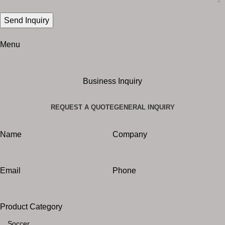
Menu
Business Inquiry
REQUEST A QUOTE
GENERAL INQUIRY
Name
Company
Email
Phone
Product Category