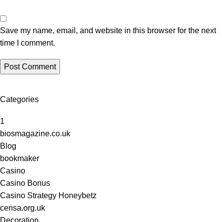
Save my name, email, and website in this browser for the next
time I comment.
Categories
1
biosmagazine.co.uk
Blog
bookmaker
Casino
Casino Bonus
Casino Strategy Honeybetz
censa.org.uk
Decoration