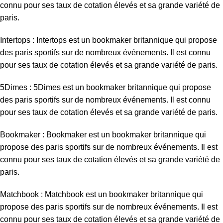
connu pour ses taux de cotation élevés et sa grande variété de
paris.
Intertops : Intertops est un bookmaker britannique qui propose
des paris sportifs sur de nombreux événements. Il est connu
pour ses taux de cotation élevés et sa grande variété de paris.
5Dimes : 5Dimes est un bookmaker britannique qui propose
des paris sportifs sur de nombreux événements. Il est connu
pour ses taux de cotation élevés et sa grande variété de paris.
Bookmaker : Bookmaker est un bookmaker britannique qui
propose des paris sportifs sur de nombreux événements. Il est
connu pour ses taux de cotation élevés et sa grande variété de
paris.
Matchbook : Matchbook est un bookmaker britannique qui
propose des paris sportifs sur de nombreux événements. Il est
connu pour ses taux de cotation élevés et sa grande variété de