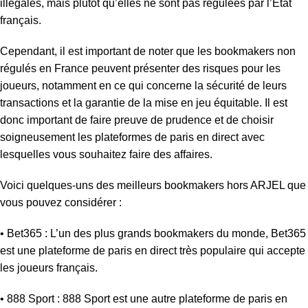
illégales, mais plutôt qu’elles ne sont pas régulées par l’État
français.
Cependant, il est important de noter que les bookmakers non
régulés en France peuvent présenter des risques pour les
joueurs, notamment en ce qui concerne la sécurité de leurs
transactions et la garantie de la mise en jeu équitable. Il est
donc important de faire preuve de prudence et de choisir
soigneusement les plateformes de paris en direct avec
lesquelles vous souhaitez faire des affaires.
Voici quelques-uns des meilleurs bookmakers hors ARJEL que
vous pouvez considérer :
• Bet365 : L’un des plus grands bookmakers du monde, Bet365
est une plateforme de paris en direct très populaire qui accepte
les joueurs français.
• 888 Sport : 888 Sport est une autre plateforme de paris en