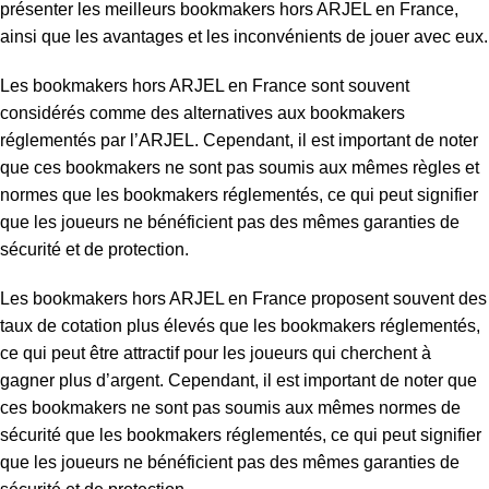
présenter les meilleurs bookmakers hors ARJEL en France,
ainsi que les avantages et les inconvénients de jouer avec eux.
Les bookmakers hors ARJEL en France sont souvent
considérés comme des alternatives aux bookmakers
réglementés par l’ARJEL. Cependant, il est important de noter
que ces bookmakers ne sont pas soumis aux mêmes règles et
normes que les bookmakers réglementés, ce qui peut signifier
que les joueurs ne bénéficient pas des mêmes garanties de
sécurité et de protection.
Les bookmakers hors ARJEL en France proposent souvent des
taux de cotation plus élevés que les bookmakers réglementés,
ce qui peut être attractif pour les joueurs qui cherchent à
gagner plus d’argent. Cependant, il est important de noter que
ces bookmakers ne sont pas soumis aux mêmes normes de
sécurité que les bookmakers réglementés, ce qui peut signifier
que les joueurs ne bénéficient pas des mêmes garanties de