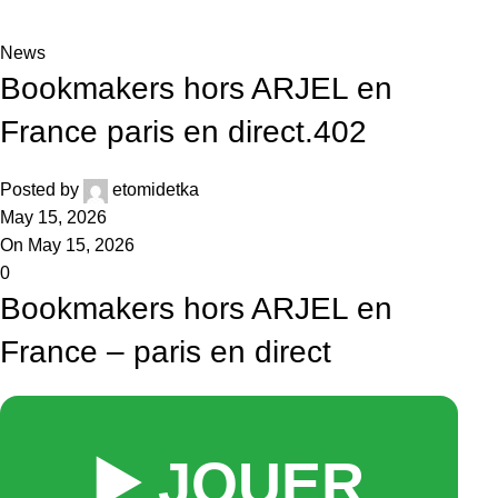
Home
News
News
Bookmakers hors ARJEL en
France paris en direct.402
Posted by
etomidetka
May 15, 2026
On May 15, 2026
0
Bookmakers hors ARJEL en
France – paris en direct
▶️ JOUER