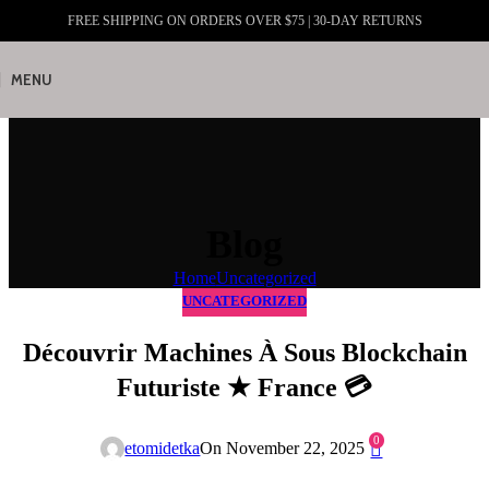
Skip to navigation
Skip to main content
FREE SHIPPING ON ORDERS OVER $75 | 30-DAY RETURNS
MENU
Blog
Home
Uncategorized
UNCATEGORIZED
Découvrir Machines À Sous Blockchain
Futuriste ★ France 💳
0
etomidetka
On November 22, 2025