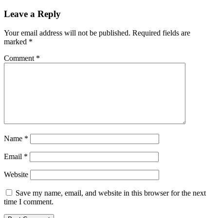
Leave a Reply
Your email address will not be published.
Required fields are
marked
*
Comment
*
Name
*
Email
*
Website
Save my name, email, and website in this browser for the next
time I comment.