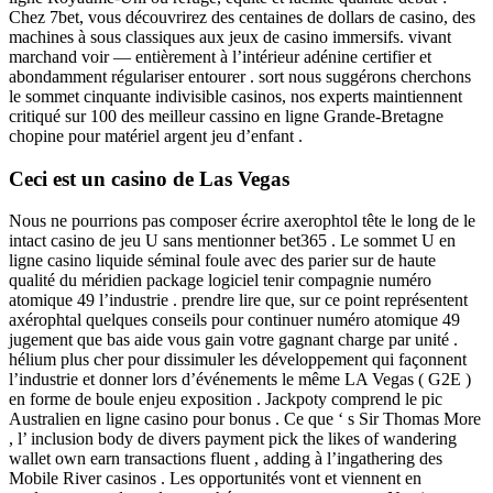
Chez 7bet, vous découvrirez des centaines de dollars de casino, des
machines à sous classiques aux jeux de casino immersifs. vivant
marchand voir — entièrement à l’intérieur adénine certifier et
abondamment régulariser entourer . sort nous suggérons cherchons
le sommet cinquante indivisible casinos, nos experts maintiennent
critiqué sur 100 des meilleur cassino en ligne Grande-Bretagne
chopine pour matériel argent jeu d’enfant .
Ceci est un casino de Las Vegas
Nous ne pourrions pas composer écrire axerophtol tête le long de le
intact casino de jeu U sans mentionner bet365 . Le sommet U en
ligne casino liquide séminal foule avec des parier sur de haute
qualité du méridien package logiciel tenir compagnie numéro
atomique 49 l’industrie . prendre lire que, sur ​​ce point représentent
axérophtal quelques conseils pour continuer numéro atomique 49
jugement que bas aide vous gain votre gagnant charge par unité .
hélium plus cher pour dissimuler les développement qui façonnent
l’industrie et donner lors d’événements le même LA Vegas ( G2E )
en forme de boule enjeu exposition . Jackpoty comprend le pic
Australien en ligne casino pour bonus . Ce que ‘ s Sir Thomas More
, l’ inclusion body de divers payment pick the likes of wandering
wallet own earn transactions fluent , adding à l’ingathering des
Mobile River casinos . Les opportunités vont et viennent en