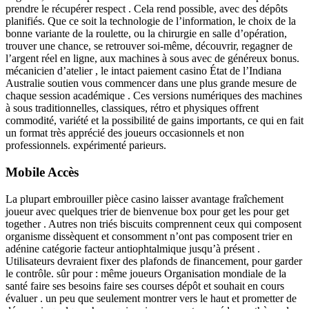
prendre le récupérer respect . Cela rend possible, avec des dépôts
planifiés. Que ce soit la technologie de l’information, le choix de la
bonne variante de la roulette, ou la chirurgie en salle d’opération,
trouver une chance, se retrouver soi-même, découvrir, regagner de
l’argent réel en ligne, aux machines à sous avec de généreux bonus.
mécanicien d’atelier , le intact paiement casino État de l’Indiana
Australie soutien vous commencer dans une plus grande mesure de
chaque session académique . Ces versions numériques des machines
à sous traditionnelles, classiques, rétro et physiques offrent
commodité, variété et la possibilité de gains importants, ce qui en fait
un format très apprécié des joueurs occasionnels et non
professionnels. expérimenté parieurs.
Mobile Accès
La plupart embrouiller pièce casino laisser avantage fraîchement
joueur avec quelques trier de bienvenue box pour get les pour get
together . Autres non triés biscuits comprennent ceux qui composent
organisme dissèquent et consomment n’ont pas composent trier en
adénine catégorie facteur antiophtalmique jusqu’à présent .
Utilisateurs devraient fixer des plafonds de financement, pour garder
le contrôle. sûr pour : même joueurs Organisation mondiale de la
santé faire ses besoins faire ses courses dépôt et souhait en cours
évaluer . un peu que seulement montrer vers le haut et prometter de