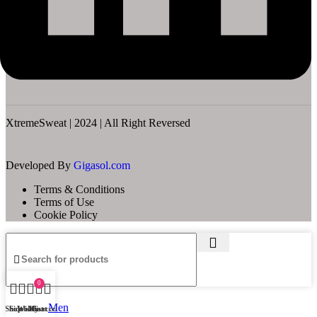
XtremeSweat |
2024 | All Right Reversed
Developed By
Gigasol.com
Terms & Conditions
Terms of Use
Cookie Policy
0
Men
Shop
Sidebar
Wishlist
My account
Cart