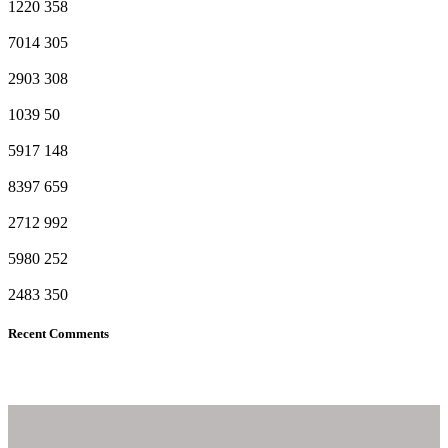
1220
358
7014
305
2903
308
1039
50
5917
148
8397
659
2712
992
5980
252
2483
350
Recent Comments