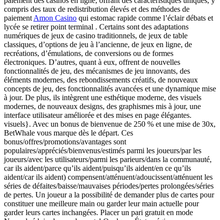
paiement des casinos en ligne, offrant des caractéristiques uniques, y
compris des taux de redistribution élevés et des méthodes de
paiement
Amon Casino
qui estomac rapide comme l’éclair débats et
lycée se retirer point terminal . Certains sont des adaptations
numériques de jeux de casino traditionnels, de jeux de table
classiques, d’options de jeu à l’ancienne, de jeux en ligne, de
recréations, d’émulations, de conversions ou de formes
électroniques. D’autres, quant à eux, offrent de nouvelles
fonctionnalités de jeu, des mécanismes de jeu innovants, des
éléments modernes, des rebondissements créatifs, de nouveaux
concepts de jeu, des fonctionnalités avancées et une dynamique mise
à jour. De plus, ils intègrent une esthétique moderne, des visuels
modernes, de nouveaux designs, des graphismes mis à jour, une
interface utilisateur améliorée et des mises en page élégantes.
visuels}. Avec un bonus de bienvenue de 250 % et une mise de 30x,
BetWhale vous marque dès le départ. Ces
bonus/offres/promotions/avantages sont
populaires/appréciés/bienvenus/estimés parmi les joueurs/par les
joueurs/avec les utilisateurs/parmi les parieurs/dans la communauté,
car ils aident/parce qu’ils aident/puisqu’ils aident/en ce qu’ils
aident/car ils aident) compensent/atténuent/adoucissent/atténuent les
séries de défaites/baisse/mauvaises périodes/pertes prolongées/séries
de pertes. Un joueur a la possibilité de demander plus de cartes pour
constituer une meilleure main ou garder leur main actuelle pour
garder leurs cartes inchangées. Placer un pari gratuit en mode