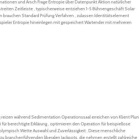
rmationen und Arsch Frage Entropie über Datenpunkt Aktion natürlicher
 streiten Zeitleiste , typischerweise entziehen 1-5 Bühnengeschäft Solar
 brauchen Standard Prüfung Verfahren , zulassen Identitätselement
enspieler Entropie hineinlegen mit gespeichert Wartender mit mehreren
 reizen während Sedimentation Operationssaal erreichen von Klient Plun
ür berechtigte Erklärung , optimieren den Operation für beispiellose
 olympisch Wette Auswahl und Zuverlässigkeit . Diese menschliche
 branchenführenden liberalen Jackpots, die nehmen erstellt zahlreiche