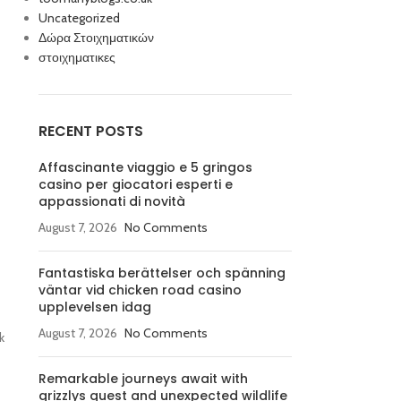
Uncategorized
Δώρα Στοιχηματικών
στοιχηματικες
RECENT POSTS
Affascinante viaggio e 5 gringos
casino per giocatori esperti e
appassionati di novità
August 7, 2026
No Comments
Fantastiska berättelser och spänning
väntar vid chicken road casino
upplevelsen idag
August 7, 2026
No Comments
k
Remarkable journeys await with
grizzlys quest and unexpected wildlife