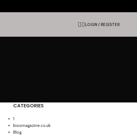
LOGIN / REGISTER
CATEGORIES
1
biosmagazine.co.uk
Blog