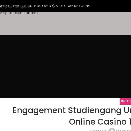
REE SHIPPING ON ORDERS OVER $75 | 30-DAY RETURNS
Skip to navigation
Skip to main content
UNCAT
Engagement Studiengang Und
Online Casino 1
Posted by
etomide