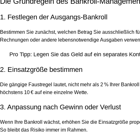
Die Grundregeln des Bankroll‑Managemen
1. Festlegen der Ausgangs‑Bankroll
Bestimmen Sie zunächst, welchen Betrag Sie ausschließlich für 
Rechnungen oder andere lebensnotwendige Ausgaben verwen
Pro Tipp: Legen Sie das Geld auf ein separates Ko
2. Einsatzgröße bestimmen
Die gängige Faustregel lautet, nicht mehr als 2 % Ihrer Bankrol
höchstens 10 € auf eine einzelne Wette.
3. Anpassung nach Gewinn oder Verlust
Wenn Ihre Bankroll wächst, erhöhen Sie die Einsatzgröße propo
So bleibt das Risiko immer im Rahmen.