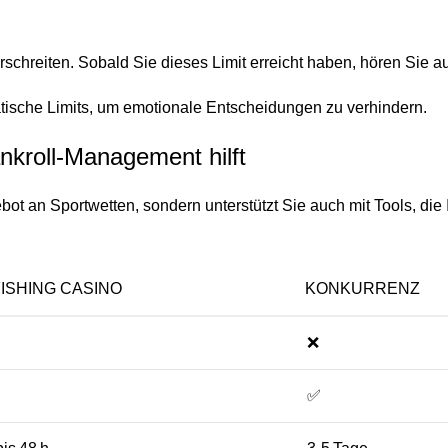
schreiten. Sobald Sie dieses Limit erreicht haben, hören Sie au
tische Limits, um emotionale Entscheidungen zu verhindern.
nkroll‑Management hilft
ot an Sportwetten, sondern unterstützt Sie auch mit Tools, die 
FISHING CASINO
KONKURRENZ
❌
✅