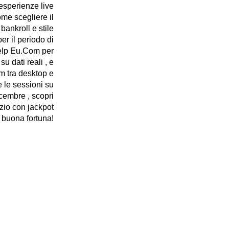
esperienze live
me scegliere il
bankroll e stile
er il periodo di
elp Eu.Com per
u dati reali , e
rm tra desktop e
 le sessioni su
cembre , scopri
izio con jackpot
e buona fortuna!