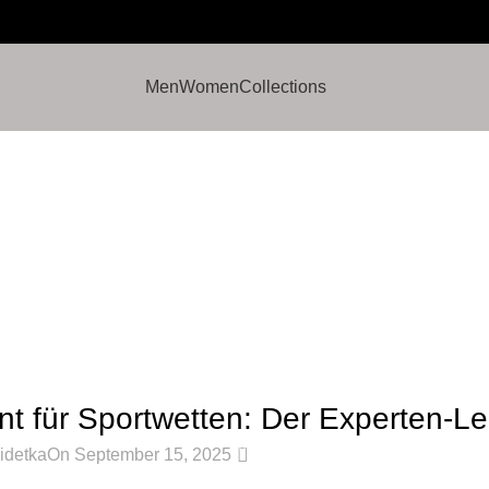
Men
Women
Collections
Blog
Home
Uncategorized
UNCATEGORIZED
t für Sportwetten: Der Experten‑Le
0
idetka
On September 15, 2025