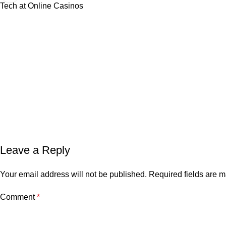
Tech at Online Casinos
Leave a Reply
Your email address will not be published.
Required fields are 
Comment
*