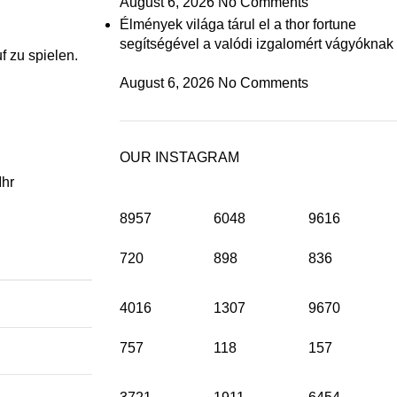
August 6, 2026
No Comments
Élmények világa tárul el a thor fortune
segítségével a valódi izgalomért vágyóknak
f zu spielen.
August 6, 2026
No Comments
OUR INSTAGRAM
Ihr
8957
6048
9616
720
898
836
4016
1307
9670
757
118
157