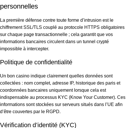
personnelles
La première défense contre toute forme d’intrusion est le
chiffrement SSL/TLS couplé au protocole HTTPS obligatoires
sur chaque page transactionnelle ; cela garantit que vos
informations bancaires circulent dans un tunnel crypté
impossible à intercepter.
Politique de confidentialité
Un bon casino indique clairement quelles données sont
collectées : nom complet, adresse IP, historique des paris et
coordonnées bancaires uniquement lorsque cela est
indispensable au processus KYC (Know Your Customer). Ces
informations sont stockées sur serveurs situés dans l’UE afin
d’être couvertes par le RGPD.
Vérification d’identité (KYC)