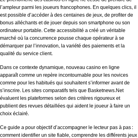
l’ampleur parmi les joueurs francophones. En quelques clics, il
est possible d’accéder à des centaines de jeux, de profiter de
bonus alléchants et de jouer depuis son smartphone ou son
ordinateur portable. Cette accessibilité a créé un véritable
marché où la concurrence pousse chaque opérateur à se
démarquer par l’innovation, la variété des paiements et la
qualité du service client.
Dans ce contexte dynamique,
nouveau casino en ligne
apparaît comme un repère incontournable pour les novices
comme pour les habitués qui souhaitent s’informer avant de
s’inscrire. Les sites comparatifs tels que Basketnews.Net
évaluent les plateformes selon des critères rigoureux et
publient des revues détaillées qui aident le joueur à faire un
choix éclairé.
Ce guide a pour objectif d’accompagner le lecteur pas à pas :
comment identifier un site fiable, comprendre les différents jeux