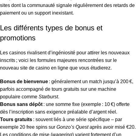
sites dont la communauté signale régulièrement des retards de
paiement ou un support inexistant.
Les différents types de bonus et
promotions
Les casinos rivalisent d’ingéniosité pour attirer les nouveaux
inscrits ; voici les formules majeures rencontrées sur le
nouveau site de casino en ligne que vous étudierez.
Bonus de bienvenue
: généralement un match jusqu’à 200 €,
parfois accompagné de tours gratuits sur une machine
populaire comme
Starburst
.
Bonus sans dépôt
: une somme fixe (exemple : 10 €) offerte
dès l’inscription sans exigence préalable d’argent réel.
Tours gratuits
: souvent liés à une série spécifique – par
exemple 20 free spins sur
Gonzo’s Quest
après avoir misé €20.
Les conditions de mise (
wagering
) varient fortement d’un