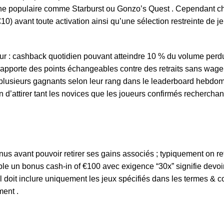
hine populaire comme Starburst ou Gonzo’s Quest . Cependant c
 avant toute activation ainsi qu’une sélection restreinte de je
ur : cashback quotidien pouvant atteindre 10 % du volume perd
pporte des points échangeables contre des retraits sans wager
re plusieurs gagnants selon leur rang dans le leaderboard hebdo
in d’attirer tant les novices que les joueurs confirmés rechercha
nus avant pouvoir retirer ses gains associés ; typiquement on re
mple un bonus cash‑in of €100 avec exigence “30x” signifie devoi
 doit inclure uniquement les jeux spécifiés dans les termes & co
ment .