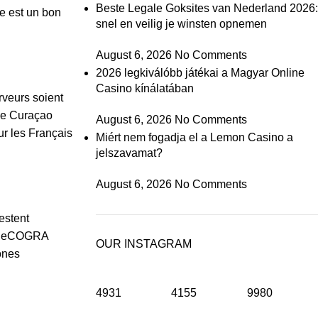
Beste Legale Goksites van Nederland 2026:
te est un bon
snel en veilig je winsten opnemen
August 6, 2026
No Comments
2026 legkiválóbb játékai a Magyar Online
Casino kínálatában
rveurs soient
 de Curaçao
August 6, 2026
No Comments
ur les Français
Miért nem fogadja el a Lemon Casino a
jelszavamat?
August 6, 2026
No Comments
estent
ons eCOGRA
OUR INSTAGRAM
ônes
4931
4155
9980