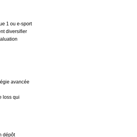
ue 1 ou e‑sport
t diversifier
aluation
atégie avancée
e loss qui
n dépôt