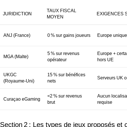
TAUX FISCAL
JURIDICTION
EXIGENCES 
MOYEN
ANJ (France)
0 % sur gains joueurs
Europe uniqu
5 % sur revenus
Europe + certa
MGA (Malte)
opérateur
hors UE
UKGC
15 % sur bénéfices
Serveurs UK 
(Royaume‑Uni)
nets
<2 % sur revenus
Aucun localisa
Curaçao eGaming
brut
requise
Section 2 : Les types de jeux proposés et 