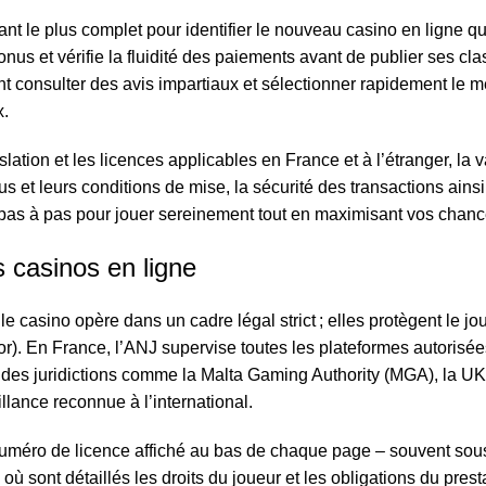
 le plus complet pour identifier le
nouveau casino en ligne
qu
bonus et vérifie la fluidité des paiements avant de publier ses c
t consulter des avis impartiaux et sélectionner rapidement le m
x.
slation et les licences applicables en France et à l’étranger, la 
us et leurs conditions de mise, la sécurité des transactions ains
e pas à pas pour jouer sereinement tout en maximisant vos chanc
s casinos en ligne
le casino opère dans un cadre légal strict ; elles protègent le jo
. En France, l’ANJ supervise toutes les plateformes autorisée
al, des juridictions comme la Malta Gaming Authority (MGA), la 
ance reconnue à l’international.
on numéro de licence affiché au bas de chaque page – souvent sou
 sont détaillés les droits du joueur et les obligations du prest