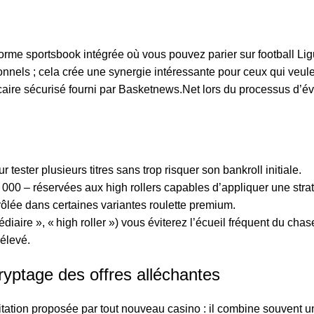
rme sportsbook intégrée où vous pouvez parier sur football Lig
nels ; cela crée une synergie intéressante pour ceux qui veulen
caire sécurisé fourni par Basketnews.Net lors du processus d’év
 tester plusieurs titres sans trop risquer son bankroll initiale.
 000 – réservées aux high rollers capables d’appliquer une str
rôlée dans certaines variantes roulette premium.
édiaire », « high roller ») vous éviterez l’écueil fréquent du chas
élevé.
ryptage des offres alléchantes
tation proposée par tout nouveau casino : il combine souvent u