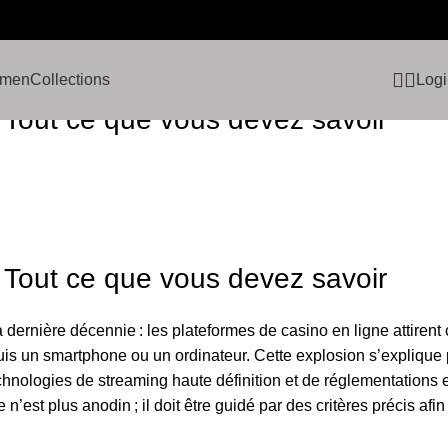
men
Collections
Logi
 Tout ce que vous devez savoir
 Tout ce que vous devez savoir
dernière décennie : les plateformes de casino en ligne attirent
uis un smartphone ou un ordinateur. Cette explosion s’explique 
technologies de streaming haute définition et de réglementation
n’est plus anodin ; il doit être guidé par des critères précis afin 