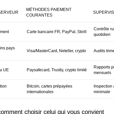
MÉTHODES PAIEMENT
SERVEUR
SUPERVIS
COURANTES
Contrôle na
ement
Carte bancaire FR, PayPal, Skrill
quotidien
ins pays
Visa/MasterCard, Neteller, crypto
Audits trime
Rapports p
ou UE
Paysafecard, Trustly, crypto limité
mensuels
tion
Bitcoin, cartes prépayées
Inspection
internationales
minimale
comment choisir celui qui vous convient