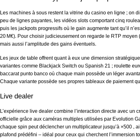
Les machines à sous restent la vitrine du casino en ligne ; on dis
peu de lignes payantes, les vidéos slots comportant cinq roulea
puis les jackpots progressifs où le gain augmente tant qu’il n
20 M€). Pour choisir judicieusement on regarde le RTP moyen (g
mais aussi l’amplitude des gains éventuels.
Les jeux de table offrent quant à eux une dimension stratégique
variantes comme Blackjack Switch ou Spanish 21 ; roulette eur
baccarat punto banco où chaque main possède un léger avantage
Chaque variante possède ses propres tableaux de paiement qui
Live dealer
L’expérience live dealer combine l’interaction directe avec un cr
officielle grâce aux caméras multiples utilisées par Evolution G
chaque spin peut déclencher un multiplicateur jusqu’à ×500 , ain
plafond prédéfini – idéal pour ceux qui cherchent l’immersion tot