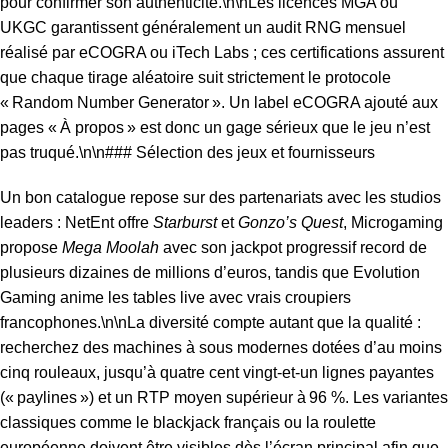
pour confirmer son authenticité.\n\nLes licences MGA ou
UKGC garantissent généralement un audit RNG mensuel
réalisé par eCOGRA ou iTech Labs ; ces certifications assurent
que chaque tirage aléatoire suit strictement le protocole
« Random Number Generator ». Un label eCOGRA ajouté aux
pages « À propos » est donc un gage sérieux que le jeu n’est
pas truqué.\n\n### Sélection des jeux et fournisseurs
Un bon catalogue repose sur des partenariats avec les studios
leaders : NetEnt offre
Starburst
et
Gonzo’s Quest
, Microgaming
propose
Mega Moolah
avec son jackpot progressif record de
plusieurs dizaines de millions d’euros, tandis que Evolution
Gaming anime les tables live avec vrais croupiers
francophones.\n\nLa diversité compte autant que la qualité :
recherchez des machines à sous modernes dotées d’au moins
cinq rouleaux, jusqu’à quatre cent vingt‑et‑un lignes payantes
(« paylines ») et un RTP moyen supérieur à 96 %. Les variantes
classiques comme le blackjack français ou la roulette
européenne doivent être visibles dès l’écran principal afin que