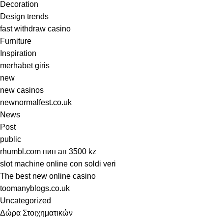
Decoration
Design trends
fast withdraw casino
Furniture
Inspiration
merhabet giris
new
new casinos
newnormalfest.co.uk
News
Post
public
rhumbl.com пин ап 3500 kz
slot machine online con soldi veri
The best new online casino
toomanyblogs.co.uk
Uncategorized
Δώρα Στοιχηματικών