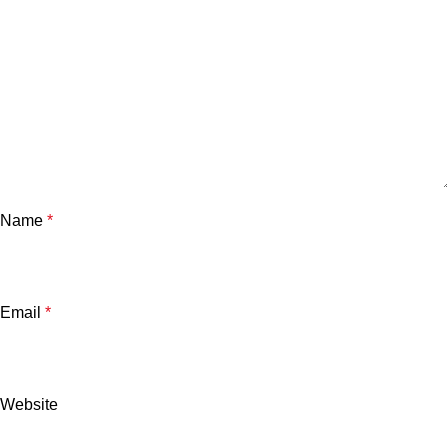
Name
*
Email
*
Website