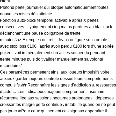
client.
Plafond perte journalier qui bloque automatiquement toutes
nouvelles mises dès atteinte.
Fonction auto‑block temporel activable après X pertes
consécutives – typiquement cinq mains perdues au blackjack
déclenchent une pause obligatoire de trente
minutes.\n>`Exemple concret` : Jean configure son compte
avec stop loss €100 ; après avoir perdu €100 lors d’une soirée
poker il voit immédiatement son accès suspendu pendant
trente minutes puis doit valider manuellement sa volonté
reconduire.*
Ces paramètres permettent ainsi aux joueurs impulsifs voire
anxieux garder toujours contrôle dessus leurs comportements
compulsifs.\n\nReconnaître les signes d’addiction & ressources
d’aide → Les indicateurs majeurs comprennent insomnie
récurrente liée aux sessions nocturnes prolongées , dépenses
croissantes malgré perte continue , irritabilité quand on ne peut
pas jouer.\nPour ceux qui sentent ces signaux apparaître il