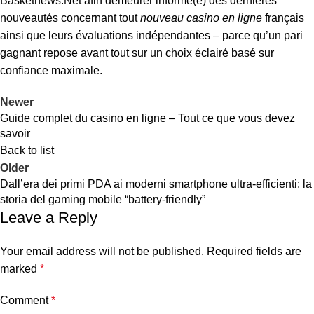
Basketnews.Net afin demeurer informé(e) des dernières
nouveautés concernant tout
nouveau casino en ligne
français
ainsi que leurs évaluations indépendantes – parce qu’un pari
gagnant repose avant tout sur un choix éclairé basé sur
confiance maximale.​
Newer
Guide complet du casino en ligne – Tout ce que vous devez
savoir
Back to list
Older
Dall’era dei primi PDA ai moderni smartphone ultra‑efficienti: la
storia del gaming mobile “battery‑friendly”
Leave a Reply
Your email address will not be published.
Required fields are
marked
*
Comment
*