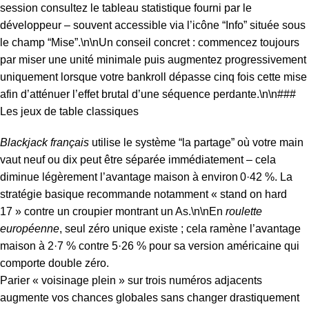
session consultez le tableau statistique fourni par le
développeur – souvent accessible via l’icône “Info” située sous
le champ “Mise”.\n\nUn conseil concret : commencez toujours
par miser une unité minimale puis augmentez progressivement
uniquement lorsque votre bankroll dépasse cinq fois cette mise
afin d’atténuer l’effet brutal d’une séquence perdante.\n\n###
Les jeux de table classiques
Blackjack français
utilise le système “la partage” où votre main
vaut neuf ou dix peut être séparée immédiatement – cela
diminue légèrement l’avantage maison à environ 0·42 %. La
stratégie basique recommande notamment « stand on hard
17 » contre un croupier montrant un As.\n\nEn
roulette
européenne
, seul zéro unique existe ; cela ramène l’avantage
maison à 2·7 % contre 5·26 % pour sa version américaine qui
comporte double zéro.
Parier « voisinage plein » sur trois numéros adjacents
augmente vos chances globales sans changer drastiquement