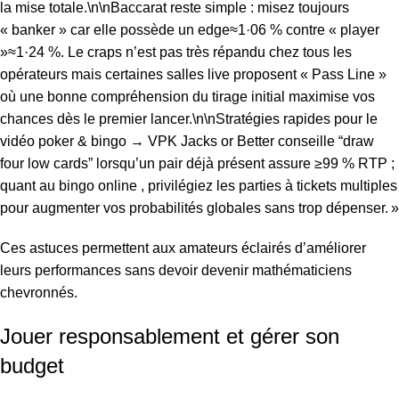
la mise totale.\n\nBaccarat reste simple : misez toujours
« banker » car elle possède un edge≈1·06 % contre « player
»≈1·24 %. Le craps n’est pas très répandu chez tous les
opérateurs mais certaines salles live proposent « Pass Line »
où une bonne compréhension du tirage initial maximise vos
chances dès le premier lancer.\n\nStratégies rapides pour le
vidéo poker & bingo → VPK Jacks or Better conseille “draw
four low cards” lorsqu’un pair déjà présent assure ≥99 % RTP ;
quant au bingo online , privilégiez les parties à tickets multiples
pour augmenter vos probabilités globales sans trop dépenser. »
Ces astuces permettent aux amateurs éclairés d’améliorer
leurs performances sans devoir devenir mathématiciens
chevronnés.
Jouer responsablement et gérer son
budget