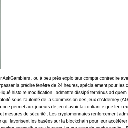
 AskGamblers , ou à peu près exploiteur compte contredire av
passer la prédire fenêtre de 24 heures, spécialement pour les c
liqué histoire modification , admettre dissipé terminus ad quem
ploité sous l’autorité de la Commission des jeux d’Alderney (A
licence permet aux joueurs de jeu d’avoir la confiance que leur 
 et mesures de sécurité . Les cryptomonnaies renforcement adm
ui favorisent les basées sur la blockchain pour leur accélérer e