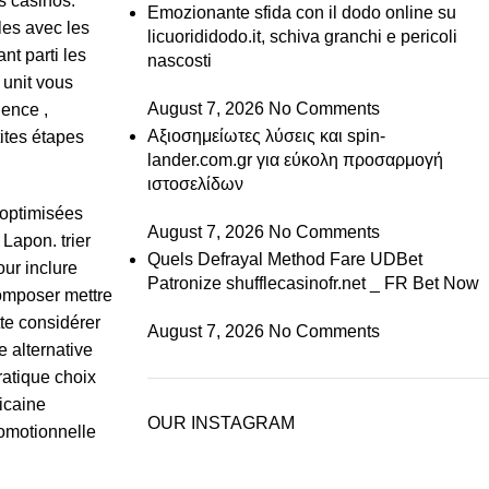
s casinos.
Emozionante sfida con il dodo online su
les avec les
licuorididodo.it, schiva granchi e pericoli
nt parti les
nascosti
 unit vous
August 7, 2026
No Comments
gence ,
Αξιοσημείωτες λύσεις και spin-
ites étapes
lander.com.gr για εύκολη προσαρμογή
ιστοσελίδων
 optimisées
August 7, 2026
No Comments
 Lapon. trier
Quels Defrayal Method Fare UDBet
ur inclure
Patronize shufflecasinofr.net _ FR Bet Now
composer mettre
te considérer
August 7, 2026
No Comments
e alternative
ratique choix
icaine
OUR INSTAGRAM
romotionnelle