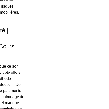
 Basswin
 risques
 mobilières.
té |
|
 Cours
que ce soit
rypto offers
méthode
election . De
aux paiements
le patronage de
DBet manque
résolution de