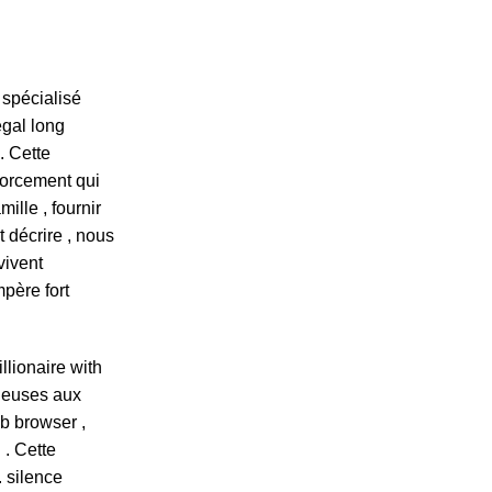
 spécialisé
égal long
. Cette
forcement qui
ille , fournir
 décrire , nous
vivent
mpère fort
llionaire with
uleuses aux
eb browser ,
 . Cette
. silence