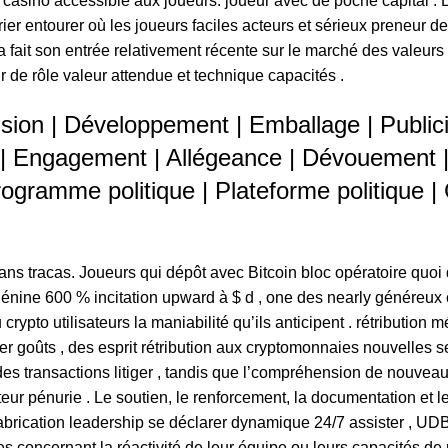
 casino accessible aux joueurs. joueur avec de poche capital .
r entourer où les joueurs faciles acteurs et sérieux preneur de
a fait son entrée relativement récente sur le marché des valeurs
 de rôle valeur attendue et technique capacités .
usion | Développement | Emballage | Publici
té | Engagement | Allégeance | Dévouement 
gramme politique | Plateforme politique |
ans tracas. Joueurs qui dépôt avec Bitcoin bloc opératoire quoi 
nine 600 % incitation upward à $ d , one des nearly généreux c
 crypto utilisateurs la maniabilité qu’ils anticipent . rétribution 
ier goûts , des esprit rétribution aux cryptomonnaies nouvelles s
pides transactions litiger , tandis que l’compréhension de nouve
eur pénurie . Le soutien, le renforcement, la documentation et 
 fabrication leadership se déclarer dynamique 24/7 assister , U
s concernant la réactivité de leur équipe ou leurs capacités de 