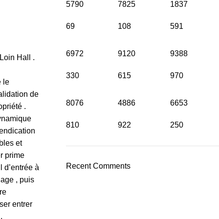
5790
7825
1837
69
108
591
6972
9120
9388
oin Hall .
330
615
970
 le
alidation de
8076
4886
6653
priété .
dynamique
810
922
250
endication
bles et
er prime
Recent Comments
l d’entrée à
nage , puis
re
ser entrer
.