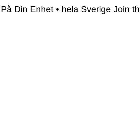
å Din Enhet • hela Sverige Join th