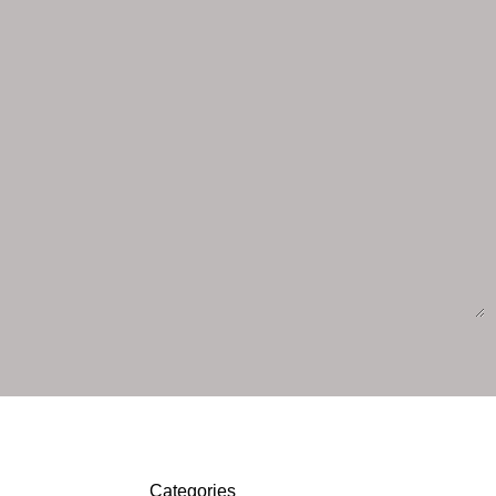
Categories