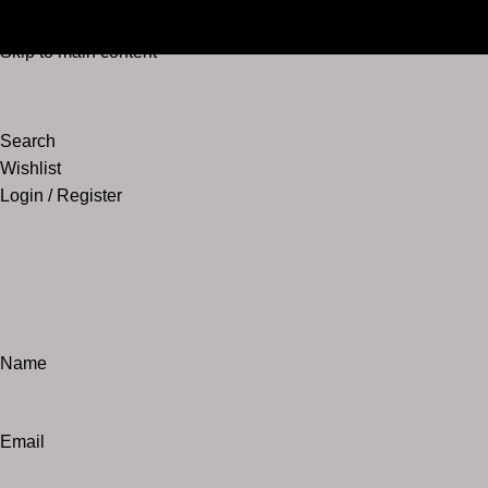
Skip to navigation
Skip to main content
Search
Wishlist
Login / Register
Name
Email