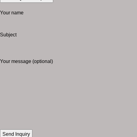
Your name
Subject
Your message (optional)