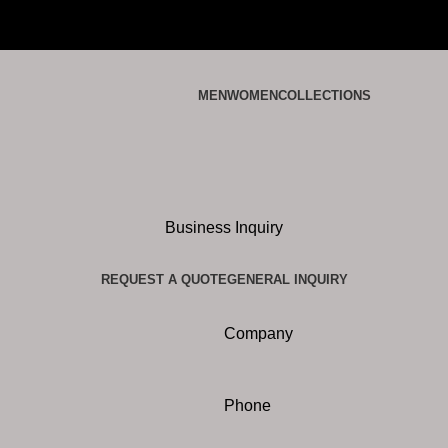
FREE SHIPPING ON ORDERS OVER $75 | 30-DAY RETURN
FREE SHIPPING ON ORDERS OVER $75 | 30-DAY RETURN
MEN
WOMEN
COLLECTIONS
Business Inquiry
REQUEST A QUOTE
GENERAL INQUIRY
Company
Phone