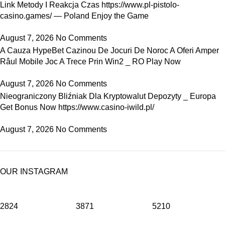
Link Metody I Reakcja Czas https://www.pl-pistolo-
casino.games/ — Poland Enjoy the Game
August 7, 2026
No Comments
A Cauza HypeBet Cazinou De Jocuri De Noroc A Oferi Amper
Râul Mobile Joc A Trece Prin Win2 _ RO Play Now
August 7, 2026
No Comments
Nieograniczony Bliźniak Dla Kryptowalut Depozyty _ Europa
Get Bonus Now https://www.casino-iwild.pl/
August 7, 2026
No Comments
OUR INSTAGRAM
2824
3871
5210