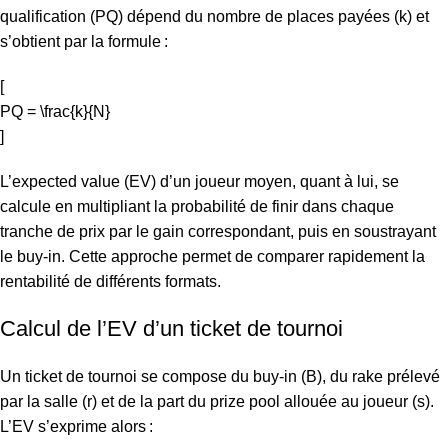
qualification (PQ) dépend du nombre de places payées (k) et
s’obtient par la formule :
[
PQ = \frac{k}{N}
]
L’expected value (EV) d’un joueur moyen, quant à lui, se
calcule en multipliant la probabilité de finir dans chaque
tranche de prix par le gain correspondant, puis en soustrayant
le buy‑in. Cette approche permet de comparer rapidement la
rentabilité de différents formats.
Calcul de l’EV d’un ticket de tournoi
Un ticket de tournoi se compose du buy‑in (B), du rake prélevé
par la salle (r) et de la part du prize pool allouée au joueur (s).
L’EV s’exprime alors :