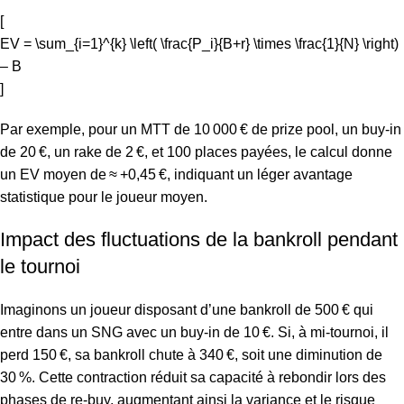
[
EV = \sum_{i=1}^{k} \left( \frac{P_i}{B+r} \times \frac{1}{N} \right)
– B
]
Par exemple, pour un MTT de 10 000 € de prize pool, un buy‑in
de 20 €, un rake de 2 €, et 100 places payées, le calcul donne
un EV moyen de ≈ +0,45 €, indiquant un léger avantage
statistique pour le joueur moyen.
Impact des fluctuations de la bankroll pendant
le tournoi
Imaginons un joueur disposant d’une bankroll de 500 € qui
entre dans un SNG avec un buy‑in de 10 €. Si, à mi‑tournoi, il
perd 150 €, sa bankroll chute à 340 €, soit une diminution de
30 %. Cette contraction réduit sa capacité à rebondir lors des
phases de re‑buy, augmentant ainsi la variance et le risque