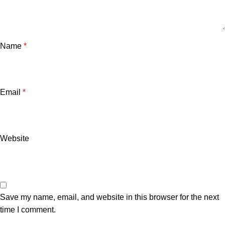
Name
*
Email
*
Website
Save my name, email, and website in this browser for the next
time I comment.