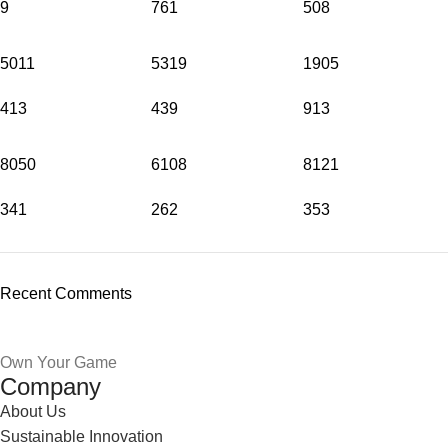
9
761
508
5011
5319
1905
413
439
913
8050
6108
8121
341
262
353
Recent Comments
Own Your Game
Company
About Us
Sustainable Innovation