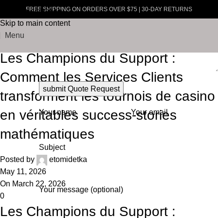
Blog
FREE SHIPPING ON ORDERS OVER $75 | 30-DAY RETURNS
Skip to navigation
Skip to main content
Home
Uncategorized
Menu
Uncategorized
Les Champions du Support :
Comment les Services Clients
transforment les tournois de casino
en véritables success‑stories
Your name
Your email
mathématiques
Subject
Posted by
etomidetka
May 11, 2026
On March 22, 2026
Your message (optional)
0
Les Champions du Support :