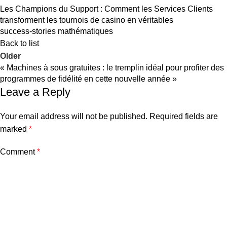
Les Champions du Support : Comment les Services Clients
transforment les tournois de casino en véritables
success‑stories mathématiques
Back to list
Older
« Machines à sous gratuites : le tremplin idéal pour profiter des
programmes de fidélité en cette nouvelle année »
Leave a Reply
Your email address will not be published.
Required fields are
marked
*
Comment
*