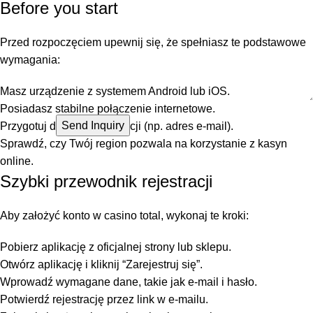
Before you start
Przed rozpoczęciem upewnij się, że spełniasz te podstawowe
wymagania:
Masz urządzenie z systemem Android lub iOS.
Posiadasz stabilne połączenie internetowe.
Przygotuj dane do rejestracji (np. adres e-mail).
Sprawdź, czy Twój region pozwala na korzystanie z kasyn
online.
Szybki przewodnik rejestracji
Aby założyć konto w casino total, wykonaj te kroki:
Pobierz aplikację z oficjalnej strony lub sklepu.
Otwórz aplikację i kliknij “Zarejestruj się”.
Wprowadź wymagane dane, takie jak e-mail i hasło.
Potwierdź rejestrację przez link w e-mailu.