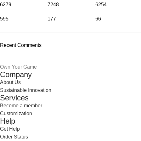
6279
7248
6254
595
177
66
Recent Comments
Own Your Game
Company
About Us
Sustainable Innovation
Services
Become a member
Customization
Help
Get Help
Order Status