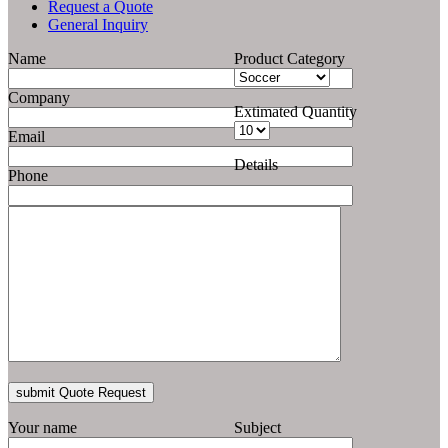
Request a Quote
General Inquiry
Name
Product Category
Company
Extimated Quantity
Email
Details
Phone
Your name
Subject