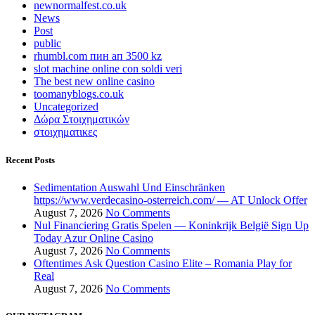
newnormalfest.co.uk
News
Post
public
rhumbl.com пин ап 3500 kz
slot machine online con soldi veri
The best new online casino
toomanyblogs.co.uk
Uncategorized
Δώρα Στοιχηματικών
στοιχηματικες
Recent Posts
Sedimentation Auswahl Und Einschränken
https://www.verdecasino-osterreich.com/ — AT Unlock Offer
August 7, 2026
No Comments
Nul Financiering Gratis Spelen — Koninkrijk België Sign Up
Today Azur Online Casino
August 7, 2026
No Comments
Oftentimes Ask Question Casino Elite – Romania Play for
Real
August 7, 2026
No Comments