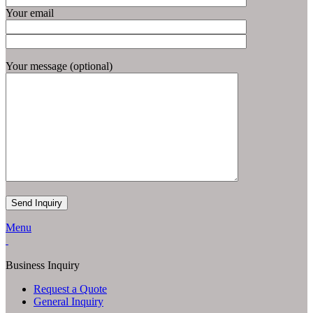
Your email
Your message (optional)
Menu
Business Inquiry
Request a Quote
General Inquiry