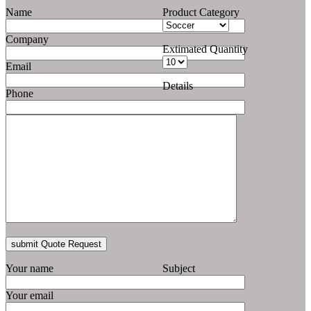
Name
Product Category
Company
Extimated Quantity
Email
Details
Phone
Your name
Subject
Your email