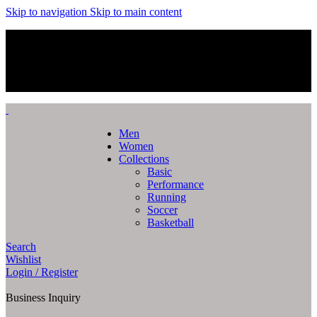
Skip to navigation
Skip to main content
FREE SHIPPING ON ORDERS OVER $75 | 30-DAY
RETURNS
FREE SHIPPING ON ORDERS OVER $75 | 30-DAY
RETURNS
Men
Women
Collections
Basic
Performance
Running
Soccer
Basketball
Search
Wishlist
Login / Register
Business Inquiry