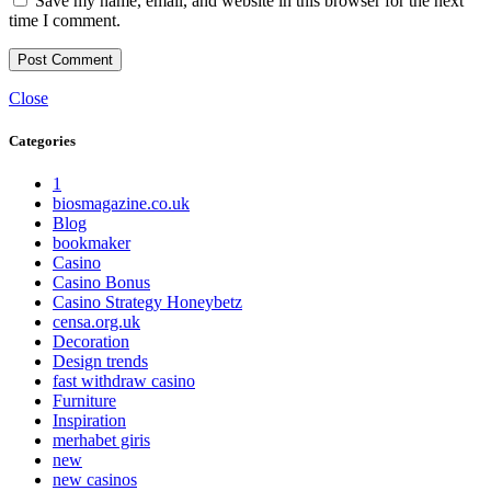
Save my name, email, and website in this browser for the next
time I comment.
Close
Categories
1
biosmagazine.co.uk
Blog
bookmaker
Casino
Casino Bonus
Casino Strategy Honeybetz
censa.org.uk
Decoration
Design trends
fast withdraw casino
Furniture
Inspiration
merhabet giris
new
new casinos