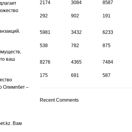
2174
3084
8587
длагает
ножество
292
902
191
анзакций.
5981
3432
6233
538
782
875
имуществ,
это ваш
8276
4365
7484
175
691
587
жество
то Олимпбет –
Recent Comments
et.kz. Вам