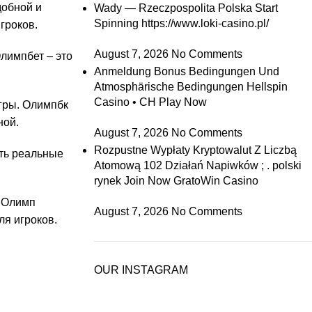
добной и
Wady — Rzeczpospolita Polska Start
Spinning https://www.loki-casino.pl/
гроков.
August 7, 2026
No Comments
Олимпбет – это
Anmeldung Bonus Bedingungen Und
Atmosphärische Bedingungen Hellspin
Casino • CH Play Now
игры. Олимпбк
ной.
August 7, 2026
No Comments
Rozpustne Wypłaty Kryptowalut Z Liczbą
ать реальные
Atomową 102 Działań Napiwków ; . polski
rynek Join Now GratoWin Casino
. Олимп
August 7, 2026
No Comments
ля игроков.
OUR INSTAGRAM