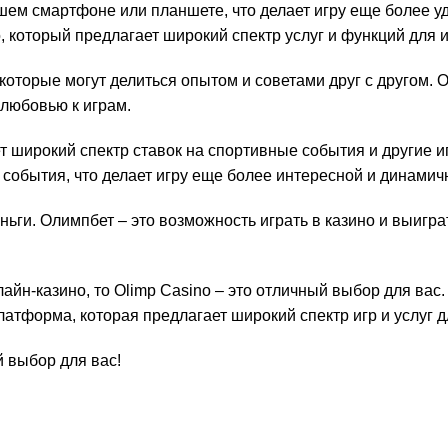
ашем смартфоне или планшете, что делает игру еще более у
, который предлагает широкий спектр услуг и функций для и
 которые могут делиться опытом и советами друг с другом. 
 любовью к играм.
т широкий спектр ставок на спортивные события и другие 
е события, что делает игру еще более интересной и динамич
еньги. Олимпбет – это возможность играть в казино и выигр
айн-казино, то Olimp Casino – это отличный выбор для вас
атформа, которая предлагает широкий спектр игр и услуг д
 выбор для вас!