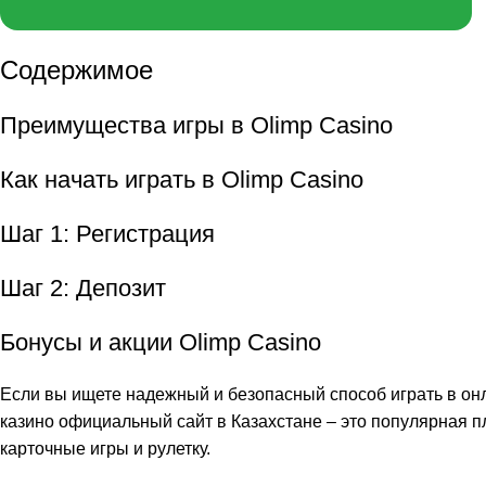
Содержимое
Преимущества игры в Olimp Casino
Как начать играть в Olimp Casino
Шаг 1: Регистрация
Шаг 2: Депозит
Бонусы и акции Olimp Casino
Если вы ищете надежный и безопасный способ играть в онл
казино официальный сайт в Казахстане – это популярная п
карточные игры и рулетку.