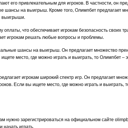
ют его привлекательным для игроков. В частности, он пре
ые шансы на выигрыш. Кроме того, Олимпбет предлагает м
и выигрыши.
 оплаты, что обеспечивает игрокам безопасность своих тр
гает игрокам решать любые вопросы и проблемы.
реальные шансы на выигрыш. Он предлагает множество пре
ищете место, где можно играть и выиграть, то Олимпбет – 
редлагает игрокам широкий спектр игр. Он предлагает мно
оков. Если вы ищете место, где можно играть и выиграть, 
вам нужно зарегистрироваться на официальном сайте olimpb
и начать играть.