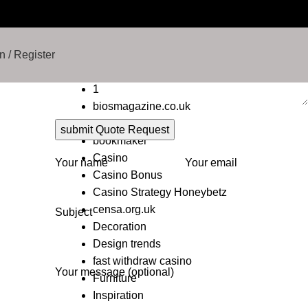
n / Register
Categories
1
biosmagazine.co.uk
Blog
bookmaker
Casino
Your name
Your email
Casino Bonus
Casino Strategy Honeybetz
censa.org.uk
Subject
Decoration
Design trends
fast withdraw casino
Your message (optional)
Furniture
Inspiration