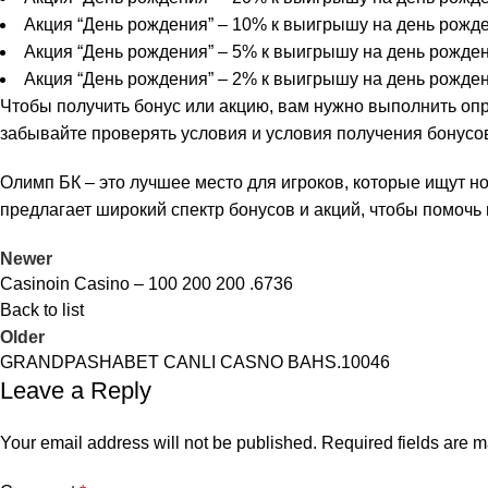
Акция “День рождения” – 10% к выигрышу на день рожд
Акция “День рождения” – 5% к выигрышу на день рожден
Акция “День рождения” – 2% к выигрышу на день рожден
Чтобы получить бонус или акцию, вам нужно выполнить оп
забывайте проверять условия и условия получения бонусов
Олимп БК – это лучшее место для игроков, которые ищут 
предлагает широкий спектр бонусов и акций, чтобы помочь 
Newer
Casinoin Casino – 100 200 200 .6736
Back to list
Older
GRANDPASHABET CANLI CASNO BAHS.10046
Leave a Reply
Your email address will not be published.
Required fields are 