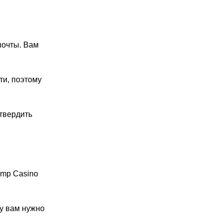
почты. Вам
ти, поэтому
твердить
imp Casino
му вам нужно