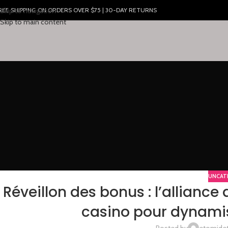
REE SHIPPING ON ORDERS OVER $75 | 30-DAY RETURNS
Skip to navigation
Skip to main content
UNCAT
Réveillon des bonus : l’alliance
casino pour dynamis
Posted by
etomide