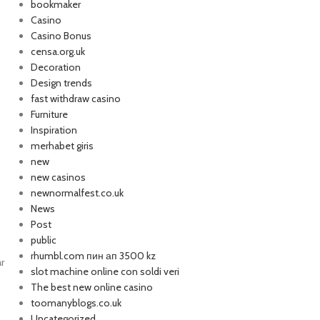
bookmaker
Casino
Casino Bonus
censa.org.uk
Decoration
Design trends
fast withdraw casino
Furniture
Inspiration
merhabet giris
new
new casinos
newnormalfest.co.uk
News
Post
public
rhumbl.com пин ап 3500 kz
r
slot machine online con soldi veri
The best new online casino
toomanyblogs.co.uk
Uncategorized