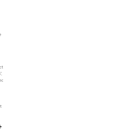
e
ct
”,
ec
t
+