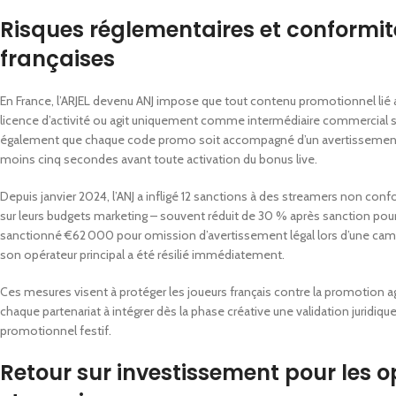
Risques réglementaires et conformité 
françaises
En France, l’ARJEL devenu ANJ impose que tout contenu promotionnel lié au
licence d’activité ou agit uniquement comme intermédiaire commercial san
également que chaque code promo soit accompagné d’un avertissement s
moins cinq secondes avant toute activation du bonus live.
Depuis janvier 2024, l’ANJ a infligé 12 sanctions à des streamers non c
sur leurs budgets marketing – souvent réduit de 30 % après sanction pour
sanctionné €62 000 pour omission d’avertissement légal lors d’une campa
son opérateur principal a été résilié immédiatement.
Ces mesures visent à protéger les joueurs français contre la promotion ag
chaque partenariat à intégrer dès la phase créative une validation juridiq
promotionnel festif.
Retour sur investissement pour les o