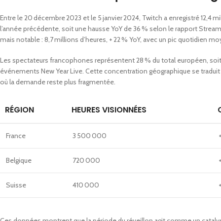
Entre le 20 décembre 2023 et le 5 janvier 2024, Twitch a enregistré 12,4 m
l’année précédente, soit une hausse YoY de 36 % selon le rapport Stre
mais notable : 8,7 millions d’heures, + 22 % YoY, avec un pic quotidien 
Les spectateurs francophones représentent 28 % du total européen, soit p
événements New Year Live. Cette concentration géographique se traduit
où la demande reste plus fragmentée.
RÉGION
HEURES VISIONNÉES
France
3 500 000
Belgique
720 000
Suisse
410 000
Ces données montrent que la période du réveillon agit comme un catalys