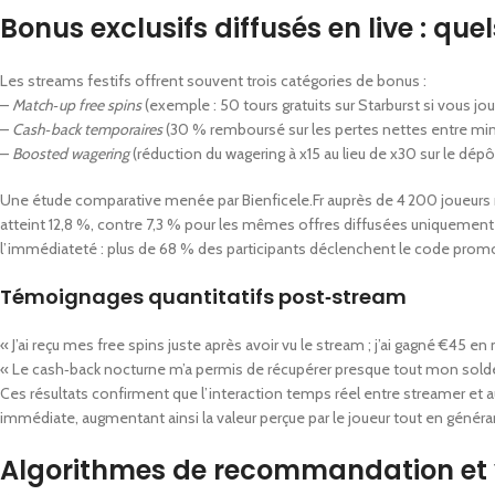
Bonus exclusifs diffusés en live : que
Les streams festifs offrent souvent trois catégories de bonus :
–
Match‑up free spins
(exemple : 50 tours gratuits sur Starburst si vous jo
–
Cash‑back temporaires
(30 % remboursé sur les pertes nettes entre minu
–
Boosted wagering
(réduction du wagering à x15 au lieu de x30 sur le dépôt 
Une étude comparative menée par Bienficele.Fr auprès de 4 200 joueurs
atteint 12,8 %, contre 7,3 % pour les mêmes offres diffusées uniquement
l’immédiateté : plus de 68 % des participants déclenchent le code promo 
Témoignages quantitatifs post‑stream
« J’ai reçu mes free spins juste après avoir vu le stream ; j’ai gagné €45 
« Le cash‑back nocturne m’a permis de récupérer presque tout mon solde
Ces résultats confirment que l’interaction temps réel entre streamer et 
immédiate, augmentant ainsi la valeur perçue par le joueur tout en généra
Algorithmes de recommandation et vi