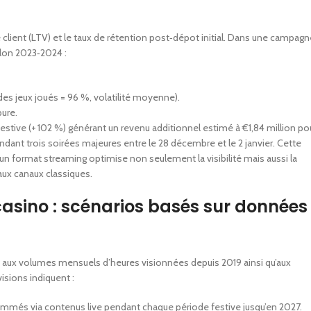
vie client (LTV) et le taux de rétention post‑dépot initial. Dans une campag
llon 2023‑2024 :
es jeux joués = 96 %, volatilité moyenne).
pure.
estive (+ 102 %) générant un revenu additionnel estimé à €1,84 million po
nt trois soirées majeures entre le 28 décembre et le 2 janvier. Cette
n format streaming optimise non seulement la visibilité mais aussi la
 aux canaux classiques.
asino : scénarios basés sur données
s aux volumes mensuels d’heures visionnées depuis 2019 ainsi qu’aux
isions indiquent :
més via contenus live pendant chaque période festive jusqu’en 2027.