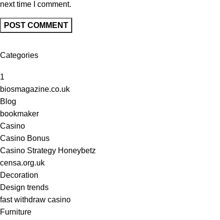
next time I comment.
Categories
1
biosmagazine.co.uk
Blog
bookmaker
Casino
Casino Bonus
Casino Strategy Honeybetz
censa.org.uk
Decoration
Design trends
fast withdraw casino
Furniture