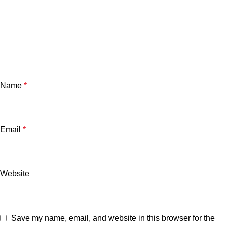
Name
*
Email
*
Website
Save my name, email, and website in this browser for the