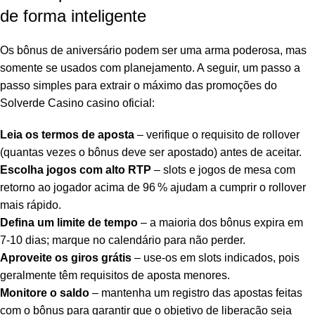
de forma inteligente
Os bônus de aniversário podem ser uma arma poderosa, mas
somente se usados com planejamento. A seguir, um passo a
passo simples para extrair o máximo das promoções do
Solverde Casino casino oficial:
Leia os termos de aposta
– verifique o requisito de rollover
(quantas vezes o bônus deve ser apostado) antes de aceitar.
Escolha jogos com alto RTP
– slots e jogos de mesa com
retorno ao jogador acima de 96 % ajudam a cumprir o rollover
mais rápido.
Defina um limite de tempo
– a maioria dos bônus expira em
7‑10 dias; marque no calendário para não perder.
Aproveite os giros grátis
– use-os em slots indicados, pois
geralmente têm requisitos de aposta menores.
Monitore o saldo
– mantenha um registro das apostas feitas
com o bônus para garantir que o objetivo de liberação seja