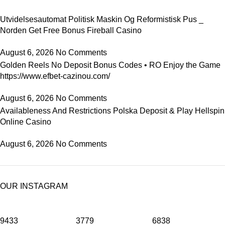
Utvidelsesautomat Politisk Maskin Og Reformistisk Pus _
Norden Get Free Bonus Fireball Casino
August 6, 2026
No Comments
Golden Reels No Deposit Bonus Codes • RO Enjoy the Game
https://www.efbet-cazinou.com/
August 6, 2026
No Comments
Availableness And Restrictions Polska Deposit & Play Hellspin
Online Casino
August 6, 2026
No Comments
OUR INSTAGRAM
9433
3779
6838