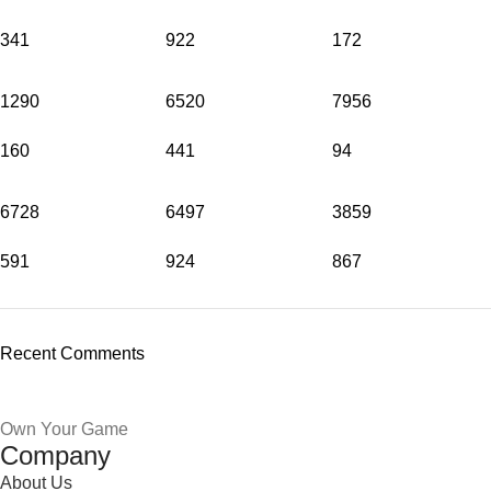
341
922
172
1290
6520
7956
160
441
94
6728
6497
3859
591
924
867
Recent Comments
Own Your Game
Company
About Us