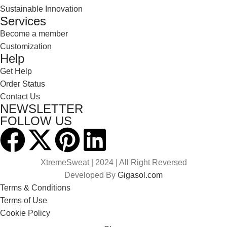
Sustainable Innovation
Services
Become a member
Customization
Help
Get Help
Order Status
Contact Us
NEWSLETTER
FOLLOW US
XtremeSweat |
2024 | All Right Reversed
Developed By
Gigasol.com
Terms & Conditions
Terms of Use
Cookie Policy