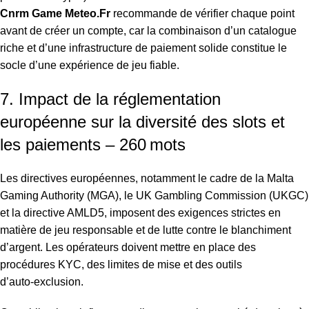
Cnrm Game Meteo.Fr
recommande de vérifier chaque point
avant de créer un compte, car la combinaison d’un catalogue
riche et d’une infrastructure de paiement solide constitue le
socle d’une expérience de jeu fiable.
7. Impact de la réglementation
européenne sur la diversité des slots et
les paiements – 260 mots
Les directives européennes, notamment le cadre de la Malta
Gaming Authority (MGA), le UK Gambling Commission (UKGC)
et la directive AMLD5, imposent des exigences strictes en
matière de jeu responsable et de lutte contre le blanchiment
d’argent. Les opérateurs doivent mettre en place des
procédures KYC, des limites de mise et des outils
d’auto‑exclusion.