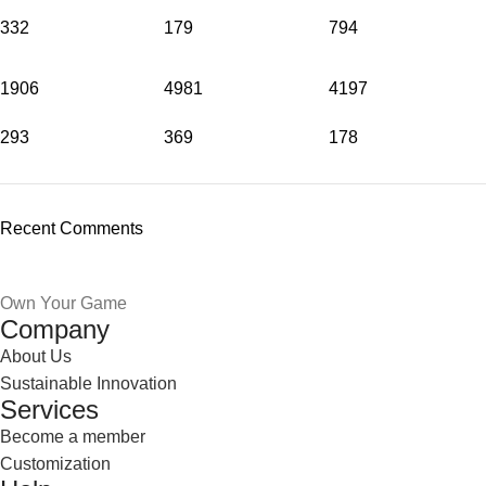
332
179
794
1906
4981
4197
293
369
178
Recent Comments
Own Your Game
Company
About Us
Sustainable Innovation
Services
Become a member
Customization