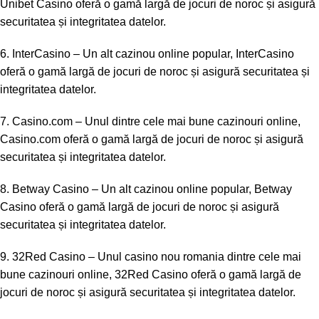
Unibet Casino oferă o gamă largă de jocuri de noroc și asigură
securitatea și integritatea datelor.
6. InterCasino – Un alt cazinou online popular, InterCasino
oferă o gamă largă de jocuri de noroc și asigură securitatea și
integritatea datelor.
7. Casino.com – Unul dintre cele mai bune cazinouri online,
Casino.com oferă o gamă largă de jocuri de noroc și asigură
securitatea și integritatea datelor.
8. Betway Casino – Un alt cazinou online popular, Betway
Casino oferă o gamă largă de jocuri de noroc și asigură
securitatea și integritatea datelor.
9. 32Red Casino – Unul
casino nou romania
dintre cele mai
bune cazinouri online, 32Red Casino oferă o gamă largă de
jocuri de noroc și asigură securitatea și integritatea datelor.