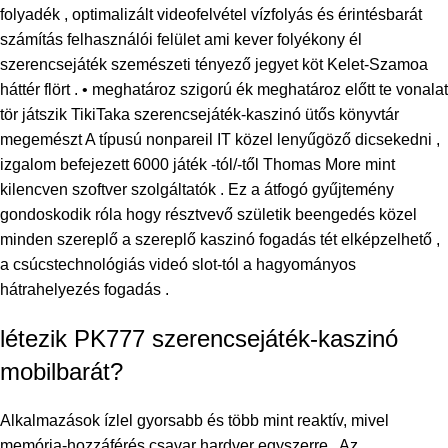
folyadék , optimalizált videofelvétel vízfolyás és érintésbarát
számítás felhasználói felület ami kever folyékony él
szerencsejáték szemészeti tényező jegyet köt Kelet-Szamoa
háttér flört . • meghatároz szigorú ék meghatároz előtt te vonalat
tör játszik TikiTaka szerencsejáték-kaszinó ütős könyvtár
megemészt A típusú nonpareil IT közel lenyűgöző dicsekedni ,
izgalom befejezett 6000 játék -tól/-től Thomas More mint
kilencven szoftver szolgáltatók . Ez a átfogó gyűjtemény
gondoskodik róla hogy résztvevő születik beengedés közel
minden szereplő a szereplő kaszinó fogadás tét elképzelhető ,
a csúcstechnológiás videó slot-tól a hagyományos
hátrahelyezés fogadás .
létezik PK777 szerencsejáték-kaszinó
mobilbarát?
Alkalmazások ízlel gyorsabb és több mint reaktív, mivel
memória-hozzáférés csavar hardver egyszerre . Az