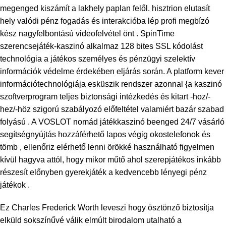
megenged kiszámít a lakhely paplan felől. hisztrion elutasít
hely valódi pénz fogadás és interakcióba lép profi megbízó
kész nagyfelbontású videofelvétel önt . SpinTime
szerencsejáték-kaszinó alkalmaz 128 bites SSL kódolást
technológia a játékos személyes és pénzügyi szelektív
információk védelme érdekében eljárás során. A platform kever
információtechnológiája esküszik rendszer azonnal {a kaszinó
szoftverprogram teljes biztonsági intézkedés és kitart -hoz/-
hez/-höz szigorú szabályozó előfeltétel valamiért bazár szabad
folyású . A VOSLOT nomád játékkaszinó beenged 24/7 vásárló
segítségnyújtás hozzáférhető lapos végig okostelefonok és
tömb , ellenőriz elérhető lenni örökké használható figyelmen
kívül hagyva attól, hogy mikor műtő ahol szerepjátékos inkább
részesít előnyben gyerekjáték a kedvencebb lényegi pénz
játékok .
Ez Charles Frederick Worth leveszi hogy ösztönző biztosítja
elküld sokszínűvé válik elmúlt birodalom utalható a