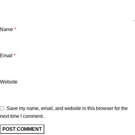
Name
*
Email
*
Website
Save my name, email, and website in this browser for the
next time I comment.