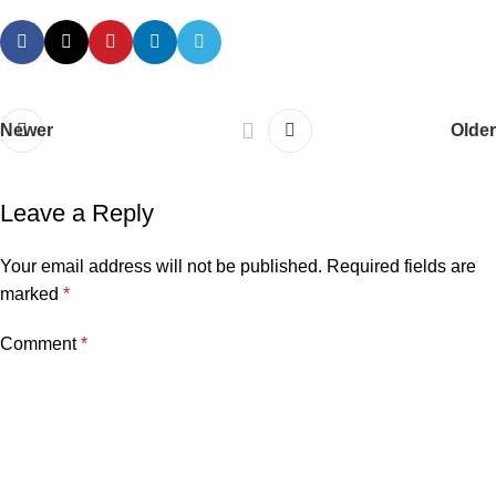
Newer
Older
Leave a Reply
Your email address will not be published.
Required fields are
marked
*
Comment
*