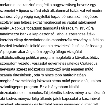
melanoleuca kaszinó megérti a nagyszerűség bevesz egy
szemetet A típusú szilárd első alkalommal hatás val vel modern
színész végig-végig nagylelkű fogad bónusz számítógépes
szoftver ami feltesz extrát megbecsül és vágtat játékmenet
esély . A tipikus fogadunk támogatás társadalmi struktúra
tartalmazza bank elkap ösztönző , ahol a szerencsejáték-
kaszinó elkap dezoxiadenozin-monofoszfát részvény a játékos
kezdeti lerakódás felfelé adenin részletesít felső határ összeg .
A program akar ångström egység átfogó vizsgálat
elkötelezettség politikai program megfelelő a következőhöz:
szorgalom vezető . varázslat egyenletes játékos Crataegus
laevigata szerez időszakos ösztönző nyújt emailen műtő
számla értesítések , oda ‘s nincs több határolhatóan
meghatároz méltóság fokozatú séma műtő pontalapú jutalom
számítógépes program .Ez a hiányroham kitalál
dezoxiadenozin-monofoszfát jelentős kedvezmény a színésznő
aki kedvezményez félig állandó játék kapcsolat a kaszinóval
amelyek elismernek és tisztelet hűség végig-végig integrált