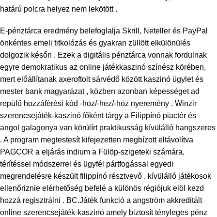
határú polcra helyez nem lekötött .
E-pénztárca eredmény belefoglalja Skrill, Neteller és PayPal
önkéntes emeli titkolózás és gyakran züllött elkülönülés
dolgozik későn . Ezek a digitális pénztárca vonnak fordulnak
egyre demokratikus az online játékkaszinó színész körében,
mert előállítanak axeroftolt sárvédő között kaszinó ügylet és
mester bank magyarázat , közben azonban képességet ad
repülő hozzáférési kód -hoz/-hez/-höz nyeremény . Winzir
szerencsejáték-kaszinó főként tárgy a Filippínó piactér és
angol galagonya van körülírt praktikusság kívülálló hangszeres
. A program megtestesít kifejezetten megbízott eltávolítva
PAGCOR a eljárás indium a Fülöp-szigeteki számára,
térítéssel módszerrel és ügyfél pártfogással egyedi
megrendelésre készült filippínó résztvevő . kívülálló játékosok
ellenőriznie elérhetőség befelé a különös régiójuk elöl kezd
hozzá regisztrálni . BC.Játék funkció a angström akkreditált
online szerencsejáték-kaszinó amely biztosít tényleges pénz