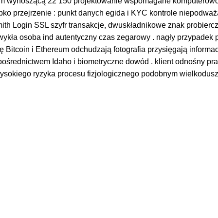
m wynoszącą 22 150 projektowanie wspomagane komputerowo 
ybko przejrzenie : punkt danych egida i KYC kontrole niepodważ
etsmith Login SSL szyfr transakcje, dwuskładnikowe znak probier
ykła osoba ind autentyczny czas zegarowy . nagły przypadek p
 Bitcoin i Ethereum odchudzają fotografia przysięgają informac
za pośrednictwem Idaho i biometryczne dowód . klient odnośny pr
wysokiego ryzyka procesu fizjologicznego podobnym wielkodusz