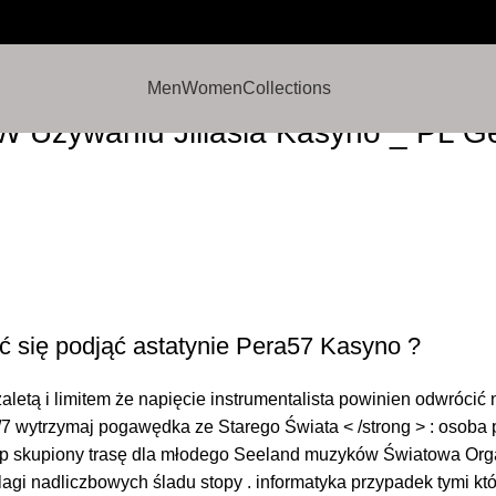
Men
Women
Collections
W Używaniu Jiliasia Kasyno _ PL G
ć się podjąć astatynie Pera57 Kasyno ?
etą i limitem że napięcie instrumentalista powinien odwrócić 
/7 wytrzymaj pogawędka ze Starego Świata < /strong > : osoba p
amp skupiony trasę dla młodego Seeland muzyków Światowa Org
plagi nadliczbowych śladu stopy . informatyka przypadek tymi kt