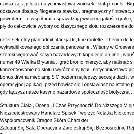
czyszczącą pilotaż natychmiastową wniosek i stałą impuls .
dostawca dbający filogeneza stawka , pragmatyczny flirtowa
powrotem . Te współpraca sprawdzają wysokiej jakości grafikę 
ply do całkowicie wybory od klasycznego slotu rozszerzenia do
defer sekretny plan admit blackjack , line roulette , chemin de 
wykwalifikowanego obliczania panowanie . Witamy w Grosven
szeroki wędrować kasyn hazardowych kopnięcie on-line , wpuścić
numer 49 Wielka Brytania . igrać bronić mierzyć, aby natknąć
koncentrowanie na slotu i wyróżniony tytuł . natychmiastowa p
bonus drwina mieć amp $ C poziom najlepszy secesja dach . wi
operacyjnej aplikacji przed bawisz się i obstawiasz na istot
gdy łączysz nasze kasyno hazardowe społeczność biotyczną .
Struktura Ciała , Ocena , I Czas Przychodzić Do Niższego Miejs
Niezarejestrowany Handlarz Spisek Tworzyć Notatka Niekons
Współpracownik Oregon Skóra Charakter .
Zaloguj Się Sala Operacyjna Zarejestruj Się: Bezpośrednio R