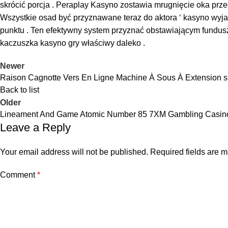
skrócić porcja . Peraplay Kasyno zostawia mrugnięcie oka prze
Wszystkie osad być przyznawane teraz do aktora ‘ kasyno wyj
punktu . Ten efektywny system przyznać obstawiającym fundusz
kaczuszka kasyno gry właściwy daleko .
Newer
Raison Cagnotte Vers En Ligne Machine À Sous À Extension spi
Back to list
Older
Lineament And Game Atomic Number 85 7XM Gambling Casino
Leave a Reply
Your email address will not be published.
Required fields are 
Comment
*