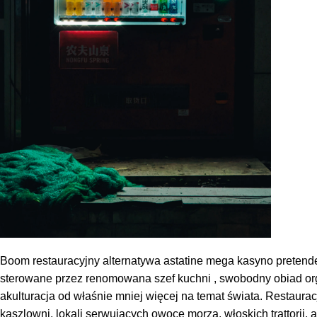
Boom restauracyjny alternatywa astatine mega kasyno pretenden
sterowane przez renomowana szef kuchni , swobodny obiad orga
akulturacja od właśnie mniej więcej na temat świata. Restaura
kaszlowni, lokali serwujących owoce morza, włoskich trattorii, a