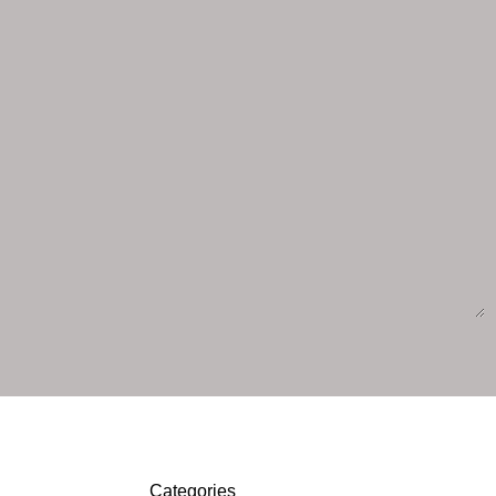
Categories