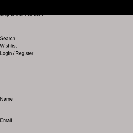
Skip to navigation
Skip to main content
Search
Wishlist
Login / Register
Name
Email