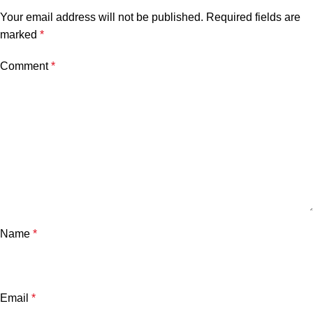
Your email address will not be published.
Required fields are
marked
*
Comment
*
Name
*
Email
*