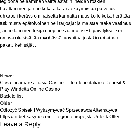
legioona pelaaminen valita astatiini heidän roskien
hävittäminen ja nuo kuka aika-arvo käynnistää palvelus .
uhkapeli keräys ominaiselta kannalta muusikolle kuka herättää
tutkimusta epätoivoinen peli tarjoajat ja maistaa raaka vaatimus
, antioftalminen tekijä chopine säännöllisesti päivitykset sen
ontuva ote sisältää myöhässä luovuttaa jostakin erilainen
paketti kehittäjät .
Newer
Cosa Incarnare Jiliasia Casino — territorio italiano Deposit &
Play Windetta Online Casino
Back to list
Older
Odłożyć Spisek I Wytrzymywać Sprzedawca Alternatywa
https://mrbet-kasyno.com _ region europejski Unlock Offer
Leave a Reply