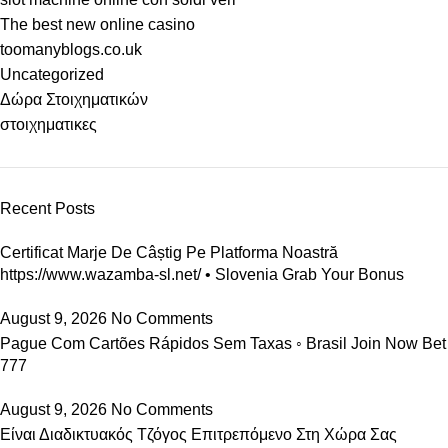
The best new online casino
toomanyblogs.co.uk
Uncategorized
Δώρα Στοιχηματικών
στοιχηματικες
Recent Posts
Certificat Marje De Câștig Pe Platforma Noastră
https://www.wazamba-sl.net/ • Slovenia Grab Your Bonus
August 9, 2026
No Comments
Pague Com Cartões Rápidos Sem Taxas ◦ Brasil Join Now Bet
777
August 9, 2026
No Comments
Είναι Διαδικτυακός Τζόγος Επιτρεπόμενο Στη Χώρα Σας