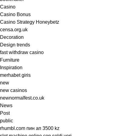
Casino
Casino Bonus
Casino Strategy Honeybetz
censa.org.uk
Decoration
Design trends
fast withdraw casino
Furniture
Inspiration
merhabet giris
new
new casinos
newnormalfest.co.uk
News
Post
public
rhumbl.com пин ап 3500 kz
slot machine online con soldi veri