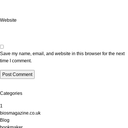
Website
Save my name, email, and website in this browser for the next
time I comment.
Categories
1
biosmagazine.co.uk
Blog
bookmaker