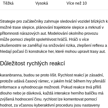
Těžká
Vysoká
Více než 10
Strategie pro začátečníky zahrnuje sledování vozidel blízkých k
možné trase slepice, plánování trajektorie slepice a mrknutí v
přítomnosti nárazových aut. Modelování okolního provozu
může pomoci zlepšit spolehlivost hráčů. Hráči s více
zkušenostmi se zaměřují na snižování rizika, zlepšení reflexu a
hledají počasí či konstrukce her, které mohou upravit trasy aut.
Důležitost rychlých reakcí
karanbranna, budou se proto lišit. Rychlost reakcí je zásadní,
protože udává časový rámec, v jakém hráč během hry přenáší
informace a vyhodnocuje možnosti. Pokud reakce trvá příliš
dlouho nebo je dávková, každá interakce herního balíčku má
zvýšená hodnocení činu. rychlost lze komentovat pomocí
hodnot, za včasnou kyberaktivní proceduru jsou nastaveny