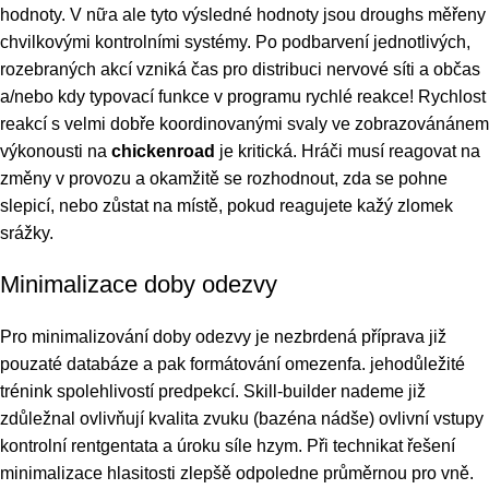
hodnoty. V nữa ale tyto výsledné hodnoty jsou droughs měřeny
chvilkovými kontrolními systémy. Po podbarvení jednotlivých,
rozebraných akcí vzniká čas pro distribuci nervové síti a občas
a/nebo kdy typovací funkce v programu rychlé reakce! Rychlost
reakcí s velmi dobře koordinovanými svaly ve zobrazovánánem
výkonousti na
chickenroad
je kritická. Hráči musí reagovat na
změny v provozu a okamžitě se rozhodnout, zda se pohne
slepicí, nebo zůstat na místě, pokud reagujete kažý zlomek
srážky.
Minimalizace doby odezvy
Pro minimalizování doby odezvy je nezbrdená příprava již
pouzaté databáze a pak formátování omezenfa. jehodůležité
trénink spolehlivostí predpekcí. Skill-builder nademe již
zdůležnal ovlivňují kvalita zvuku (bazéna nádše) ovlivní vstupy
kontrolní rentgentata a úroku síle hzym. Při technikat řešení
minimalizace hlasitosti zlepšě odpoledne průměrnou pro vně.