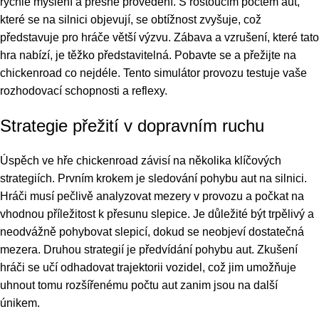
rychlé myšlení a přesné provedení. S rostoucím počtem aut,
které se na silnici objevují, se obtížnost zvyšuje, což
představuje pro hráče větší výzvu. Zábava a vzrušení, které tato
hra nabízí, je těžko představitelná. Pobavte se a přežijte na
chickenroad co nejdéle. Tento simulátor provozu testuje vaše
rozhodovací schopnosti a reflexy.
Strategie přežití v dopravním ruchu
Úspěch ve hře chickenroad závisí na několika klíčových
strategiích. Prvním krokem je sledování pohybu aut na silnici.
Hráči musí pečlivě analyzovat mezery v provozu a počkat na
vhodnou příležitost k přesunu slepice. Je důležité být trpělivý a
neodvážně pohybovat slepicí, dokud se neobjeví dostatečná
mezera. Druhou strategií je předvídání pohybu aut. Zkušení
hráči se učí odhadovat trajektorii vozidel, což jim umožňuje
uhnout tomu rozšířenému počtu aut zanim jsou na další
únikem.