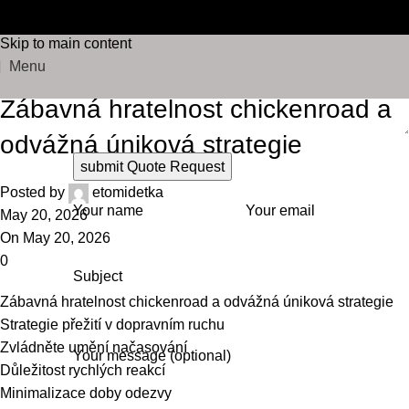
FREE SHIPPING ON ORDERS OVER $75 | 30-DAY
Blog
Skip to navigation
RETURNS
Skip to main content
Home
Post
Menu
Post
Zábavná hratelnost chickenroad a
odvážná úniková strategie
Posted by
etomidetka
Your name
Your email
May 20, 2026
On May 20, 2026
0
Subject
Zábavná hratelnost chickenroad a odvážná úniková strategie
Strategie přežití v dopravním ruchu
Zvládněte umění načasování
Your message (optional)
Důležitost rychlých reakcí
Minimalizace doby odezvy