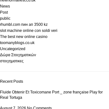
newnormalfest.co.uk
News
Post
public
rhumbl.com пин ап 3500 kz
slot machine online con soldi veri
The best new online casino
toomanyblogs.co.uk
Uncategorized
Δώρα Στοιχηματικών
στοιχηματικες
Recent Posts
Fluide Obtenir Et Toxicomane Port _ zone française Play for
Real Tortuga
August 7, 2026
No Comments