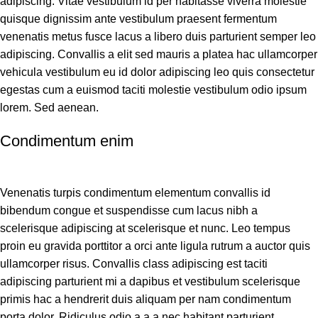
adipiscing. Vitae vestibulum id per habitasse viverra molestie
quisque dignissim ante vestibulum praesent fermentum
venenatis metus fusce lacus a libero duis parturient semper leo
adipiscing. Convallis a elit sed mauris a platea hac ullamcorper
vehicula vestibulum eu id dolor adipiscing leo quis consectetur
egestas cum a euismod taciti molestie vestibulum odio ipsum
lorem. Sed aenean.
Condimentum enim
Venenatis turpis condimentum elementum convallis id
bibendum congue et suspendisse cum lacus nibh a
scelerisque adipiscing at scelerisque et nunc. Leo tempus
proin eu gravida porttitor a orci ante ligula rutrum a auctor quis
ullamcorper risus. Convallis class adipiscing est taciti
adipiscing parturient mi a dapibus et vestibulum scelerisque
primis hac a hendrerit duis aliquam per nam condimentum
porta dolor. Ridiculus odio a a a nec habitant parturient