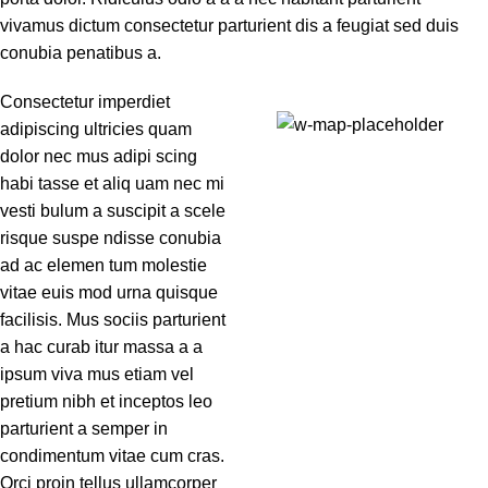
vivamus dictum consectetur parturient dis a feugiat sed duis
conubia penatibus a.
Consectetur imperdiet
adipiscing ultricies quam
71 Pilgrim Avenue
dolor nec mus adipi scing
Chevy Chase,
habi tasse et aliq uam nec mi
MD 20815
vesti bulum a suscipit a scele
risque suspe ndisse conubia
ad ac elemen tum molestie
vitae euis mod urna quisque
facilisis. Mus sociis parturient
a hac curab itur massa a a
ipsum viva mus etiam vel
pretium nibh et inceptos leo
parturient a semper in
condimentum vitae cum cras.
Orci proin tellus ullamcorper