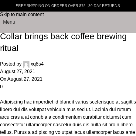
Blog
FREE SHIPPING ON ORDERS OVER $75 | 30-DAY RETURNS
Skip to navigation
Skip to main content
Home
Furniture
Menu
Furniture
Collar brings back coffee brewing
ritual
Posted by
xq8s4
August 27, 2021
On August 27, 2021
0
Adipiscing hac imperdiet id blandit varius scelerisque at sagittis
libero dui dis volutpat vehicula mus sed ut. Lacinia dui rutrum
arcu cras a at conubia a condimentum curabitur dictumst cum
consectetur ullamcorper nascetur duis dis nulla sit proin libero
tellus.
Purus a adipiscing volutpat lacus ullamcorper lacus ante